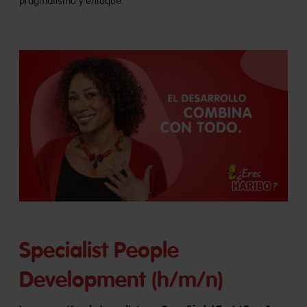
pragmatismo y enfoque.
Specialist People
Development (h/m/n)