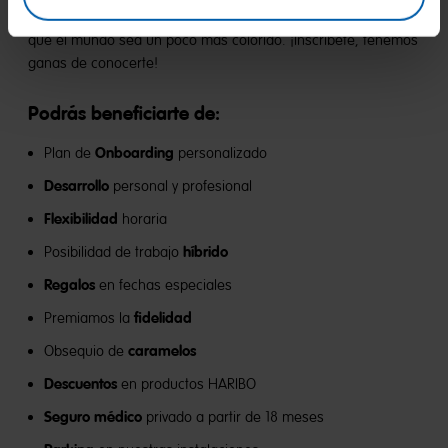
un/una niño/a y con calidad: trabajemos juntos/as para hacer
que el mundo sea un poco más colorido. ¡Inscríbete, tenemos
ganas de conocerte!
Podrás beneficiarte de:
Onboarding
Plan de
personalizado
Desarrollo
personal y profesional
Flexibilidad
horaria
híbrido
Posibilidad de trabajo
Regalos
en fechas especiales
fidelidad
Premiamos la
caramelos
Obsequio de
Descuentos
en productos HARIBO
Seguro médico
privado a partir de 18 meses