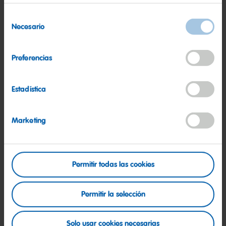
Recursos Humanos o similar. Valorable Máster en HR.
Selección
Experiencia mínima de 5 años en una posición similar,
Necesario
de
preferentemente en el sector industrial.
consentimiento
Nivel alto de inglés.
Preferencias
Conocimiento práctico de la gestión de formación
bonificada (FUNDAE).
Estadística
Orientación a personas y a negocio, para entender sus
necesidades y ofrecer soluciones formativas adaptadas a
cada situación.
Marketing
Buena comunicación y escucha activa.
Orientación a resultados, proactividad y sensibilidad hacia
la mejora continua.
Permitir todas las cookies
Vamos a inspirar juntos/as a las futuras generaciones – y
Permitir la selección
prepárate para disfrutar una carrera a largo plazo.
Benefíciate de nuestra exitosa combinación disfrutando como
Solo usar cookies necesarias