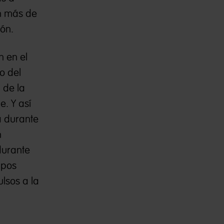
on más de
ión.
n en el
o del
 de la
e. Y así
a durante
n
durante
mpos
ulsos a la