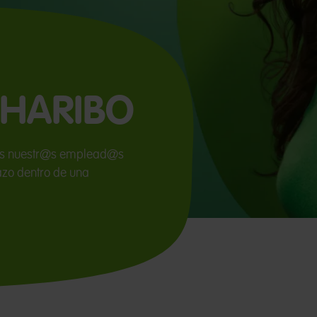
n HARIBO
@s nuestr@s emplead@s​
azo dentro de una