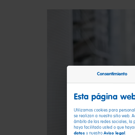
Consentimiento
Esta página web
Utilizamos cookies para personali
se realizan a nuestro sitio web. 
ámbito de las redes sociales, la 
haya facilitado usted o que haya
datos
Aviso legal
y nuestro
.