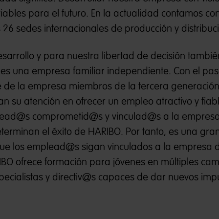
iables para el futuro. En la actualidad contamos c
6 sedes internacionales de producción y distribuc
desarrollo y para nuestra libertad de decisión tambié
 es una empresa familiar independiente. Con el pas
e de la empresa miembros de la tercera generación
n su atención en ofrecer un empleo atractivo y fiabl
ead@s comprometid@s​ y vinculad@s​ a la empres
erminan el éxito de HARIBO. Por tanto, es una gra
que los emplead@s sigan vinculados a la empresa 
BO ofrece formación para jóvenes en múltiples ca
pecialistas y directiv@s​ capaces de dar nuevos imp