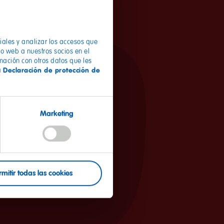
ciales y analizar los accesos que
io web a nuestros socios en el
rmación con otros datos que les
Declaración de protección de
a
jo de arcilla o con papel de
10 cm por ambos lados. Ahora
nta de raso, preferiblemente
Marketing
rmitir todas las cookies