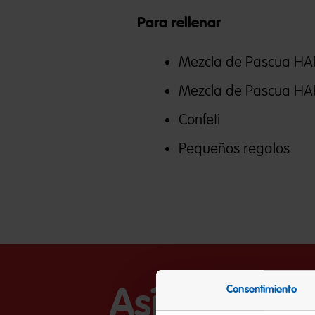
Para rellenar
Mezcla de Pascua HA
Mezcla de Pascua HA
Confeti
Pequeños regalos
Así funcion
Consentimiento