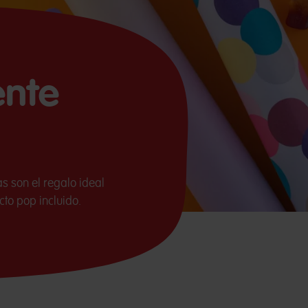
ente
 son el regalo ideal
cto pop incluido.