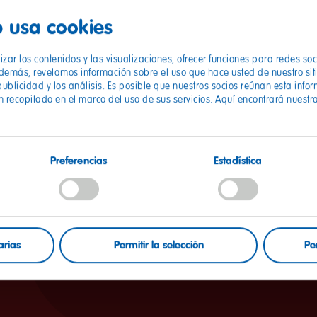
 usa cookies
zar los contenidos y las visualizaciones, ofrecer funciones para redes so
Además, revelamos información sobre el uso que hace usted de nuestro sit
1. Prepare
publicidad y los análisis. Es posible que nuestros socios reúnan esta info
n recopilado en el marco del uso de sus servicios. Aquí encontrará nuestr
Envuelve el rollo de papel con el papel de dibu
envolver. Deja que los extremos sobresalgan 
cierra uno de los extremos abiertos con una ci
Preferencias
Estadística
con un nudo doble y un lazo.
arias
Permitir la selección
Pe