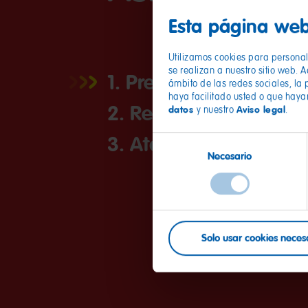
Esta página web
Utilizamos cookies para personali
se realizan a nuestro sitio web. 
1. Prepare
ámbito de las redes sociales, la 
haya facilitado usted o que haya
2. Rellenar
datos
Aviso legal
y nuestro
.
3. Atar
Selección
Necesario
de
consentimiento
Solo usar cookies neces