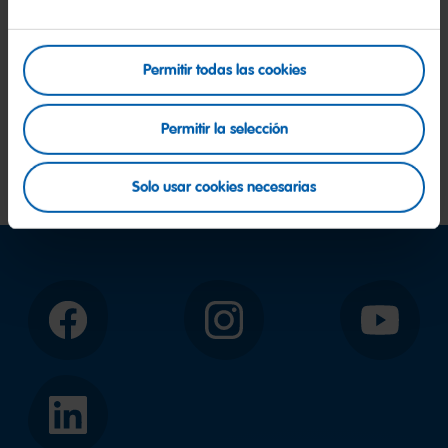
(PDF)
Permitir todas las cookies
DIY Árbol de Navidad
Permitir la selección
Descargar​
(2,8 MB)
Solo usar cookies necesarias
Facebook
Instagram
YouTube
LinkedIn