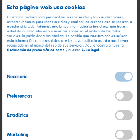
Esta página web usa cookies
Utiliza tijeras afiladas para realizar cortes precisos.
Utilizamos cookies para personalizar los contenidos y las visualizaciones,
ofrecer funciones para redes sociales y analizar los accesos que se realizan a
Pega las piezas sobre cartulina o papel más grueso para
nuestro sitio web. Además, revelamos información sobre el uso que hace
que sean más resistentes.
usted de nuestro sitio web a nuestros socios en el ámbito de las redes
sociales, la publicidad y los análisis. Es posible que nuestros socios reúnan
¡Personaliza con purpurina, cintas y lo que tu imaginación
esta información con otros datos que les haya facilitado usted o que hayan
recopilado en el marco del uso de sus servicios. Aquí encontrará nuestra
te permita!
Declaración de protección de datos
Aviso legal
y nuestro
.
¡Diviértete y vive la magia de la Navidad con Haribo!
Selección
Necesario
de
consentimiento
Preferencias
Estadística
Marketing