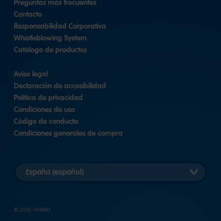
Preguntas más frecuentes
Contacto
Responsabilidad Corporativa
Whistleblowing System
Catálogo de productos
Aviso legal
Declaración de accesibilidad
Política de privacidad
Condiciones de uso
Código de conducta
Condiciones generales de compra
Elegir
versión
del
país
© 2026 HARIBO