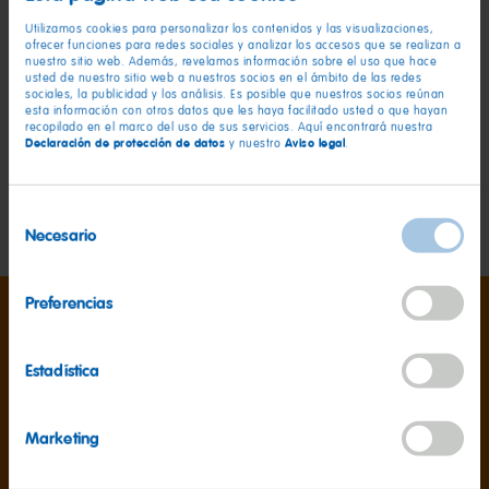
Utilizamos cookies para personalizar los contenidos y las visualizaciones,
Decoración
ofrecer funciones para redes sociales y analizar los accesos que se realizan a
nuestro sitio web. Además, revelamos información sobre el uso que hace
usted de nuestro sitio web a nuestros socios en el ámbito de las redes
Trocitos de coco
sociales, la publicidad y los análisis. Es posible que nuestros socios reúnan
esta información con otros datos que les haya facilitado usted o que hayan
recopilado en el marco del uso de sus servicios. Aquí encontrará nuestra
HARIBO Chamallows Mini Choco
Declaración de protección de datos
Aviso legal
y nuestro
.
También necesitarás un molde desmontable (24 cm) y
deberás precalentar el horno a 200°C por arriba y por abajo.
Selección
Necesario
de
consentimiento
Preferencias
Así funciona
Estadística
Marketing