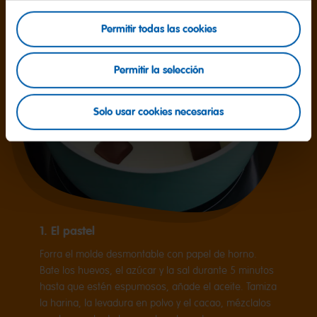
Permitir todas las cookies
Permitir la selección
Solo usar cookies necesarias
1. El pastel
Forra el molde desmontable con papel de horno.
Bate los huevos, el azúcar y la sal durante 5 minutos
hasta que estén espumosos, añade el aceite. Tamiza
la harina, la levadura en polvo y el cacao, mézclalos