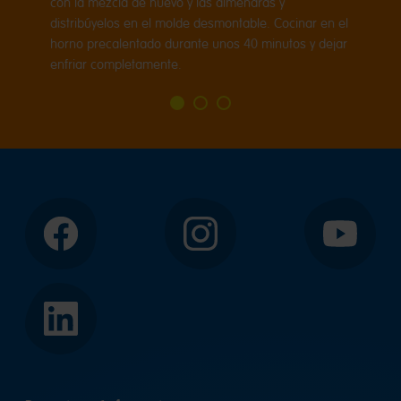
con la mezcla de huevo y las almendras y
distribúyelos en el molde desmontable. Cocinar en el
horno precalentado durante unos 40 minutos y dejar
enfriar completamente.
Ir
Ir
Ir
a
a
a
diapositiva
diapositiva
diapositiva
1
2
3
Facebook
Instagram
YouTube
LinkedIn