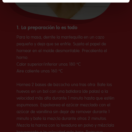
1. La preparación lo es todo
Para la masa, derrite la mantequilla en un cazo
pequeño y deja que se enfríe. Sujeta el papel de
hornear en el molde desmontable. Precalienta el
horno.
Calor superior/inferior unos 180 °C
Aire caliente unos 160 °C
Hornea 2 bases de bizcocho una tras otra: Bate los
huevos en un bol con una batidora (de palas) a la
velocidad más alta durante 1 minuto hasta que estén
espumosos. Espolvorea el azúcar mezclado con el
azúcar de vainillina sin dejar de remover durante 1
minuto y bate la mezcla durante otros 2 minutos.
Mezcla la harina con la levadura en polvo y mézclala