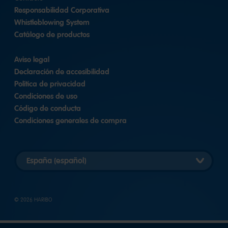
Responsabilidad Corporativa
Whistleblowing System
Catálogo de productos
Aviso legal
Declaración de accesibilidad
Política de privacidad
Condiciones de uso
Código de conducta
Condiciones generales de compra
Elegir
versión
del
país
© 2026 HARIBO