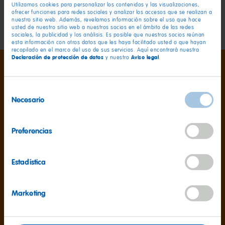
Utilizamos cookies para personalizar los contenidos y las visualizaciones,
2 Sartenes de molde, ø 16 cm
ofrecer funciones para redes sociales y analizar los accesos que se realizan a
450 g de
Ositos de Oro HARIBO
nuestro sitio web. Además, revelamos información sobre el uso que hace
usted de nuestro sitio web a nuestros socios en el ámbito de las redes
sociales, la publicidad y los análisis. Es posible que nuestros socios reúnan
esta información con otros datos que les haya facilitado usted o que hayan
recopilado en el marco del uso de sus servicios. Aquí encontrará nuestra
Declaración de protección de datos
Aviso legal
y nuestro
.
Así es como funciona
Selección
Necesario
de
consentimiento
Preferencias
Estadística
Marketing