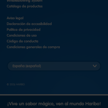
Whistleblowing System
Catálogo de productos
Aviso legal
Declaración de accesibilidad
Política de privacidad
Condiciones de uso
Código de conducta
Condiciones generales de compra
Elegir
versión
del
país
© 2026 HARIBO
¡Vive un sabor mágico, ven al mundo Haribo!