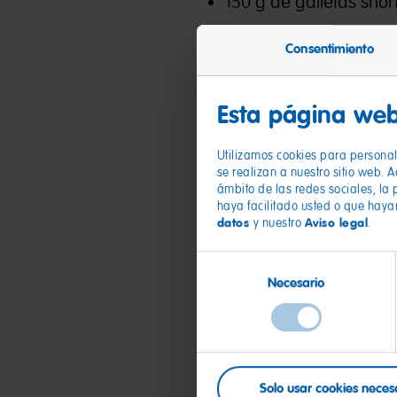
150 g de galletas sh
80 g de mantequilla d
Consentimiento
6 hojas de gelatina
Esta página web
300 g de cobertura de
450 g de queso crem
Utilizamos cookies para personali
se realizan a nuestro sitio web. 
200 g de nata
ámbito de las redes sociales, la 
haya facilitado usted o que haya
500 g de cuajada de 
datos
Aviso legal
y nuestro
.
150 g de Tropifrutti H
Selección
Necesario
de
Esencia de limón
consentimiento
Solo usar cookies neces