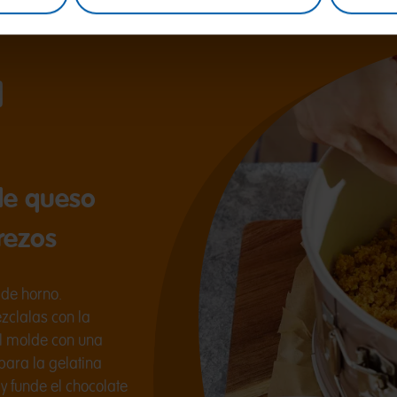
a
 de queso
rezos
de horno.
zclalas con la
el molde con una
epara la gelatina
y funde el chocolate