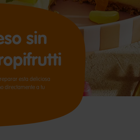
eso sin
opifrutti
reparar esta deliciosa
no directamente a tu