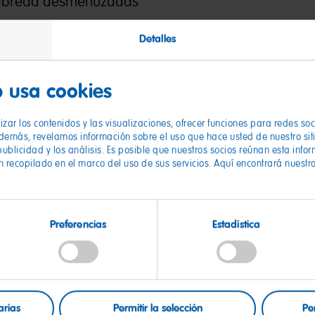
ortbread desmenuzadas
erretida
Detalles
 usa cookies
 chocolate blanco
a
zar los contenidos y las visualizaciones, ofrecer funciones para redes so
Además, revelamos información sobre el uso que hace usted de nuestro sit
publicidad y los análisis. Es posible que nuestros socios reúnan esta info
n recopilado en el marco del uso de sus servicios. Aquí encontrará nuestr
limón
ARIBO
Preferencias
Estadística
arias
Permitir la selección
Pe