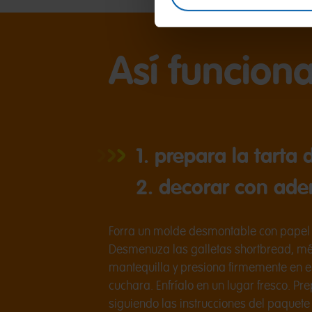
Así funcion
1. prepara la tarta
2. decorar con ade
Forra un molde desmontable con papel 
Desmenuza las galletas shortbread, mé
mantequilla y presiona firmemente en 
cuchara. Enfríalo en un lugar fresco. Pr
siguiendo las instrucciones del paquete 