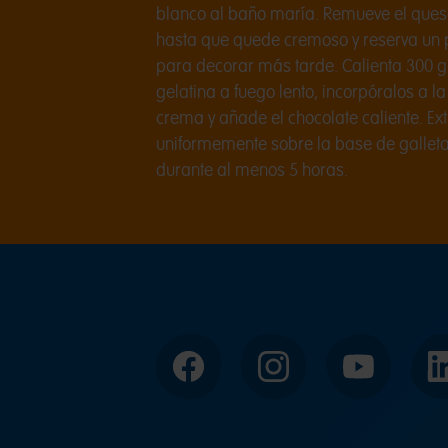
blanco al baño maría. Remueve el ques
hasta que quede cremoso y reserva un 
para decorar más tarde. Calienta 300 g
gelatina a fuego lento, incorpóralos a 
crema y añade el chocolate caliente. Ex
uniformemente sobre la base de galletas 
durante al menos 5 horas.
Facebook
Instagram
YouTube