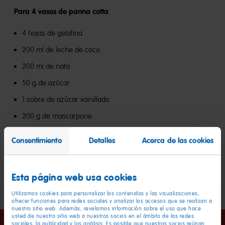
Para 4 vasos de panna cotta
4 hojas de gelatina
200 ml de leche de coco
200 ml de nata
50 g de azúcar
1 sobre de azúcar vainillado
200 g de mascarpone
Capa de fruta
Consentimiento
Detalles
Acerca de las cookies
250 ml de zumo de cereza
Esta página web usa cookies
Tropifrutti HARIBO
Utilizamos cookies para personalizar los contenidos y las visualizaciones,
ofrecer funciones para redes sociales y analizar los accesos que se realizan a
nuestro sitio web. Además, revelamos información sobre el uso que hace
usted de nuestro sitio web a nuestros socios en el ámbito de las redes
sociales, la publicidad y los análisis. Es posible que nuestros socios reúnan