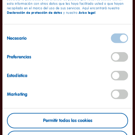
esta información con otros datos que les haya facilitado usted o que hayan
Así es como funciona
recopilado en el marco del uso de sus servicios. Aquí encontrará nuestra
Declaración de protección de datos
Aviso legal
y nuestro
.
Selección
Necesario
de
consentimiento
Preferencias
Estadística
Marketing
Permitir todas las cookies