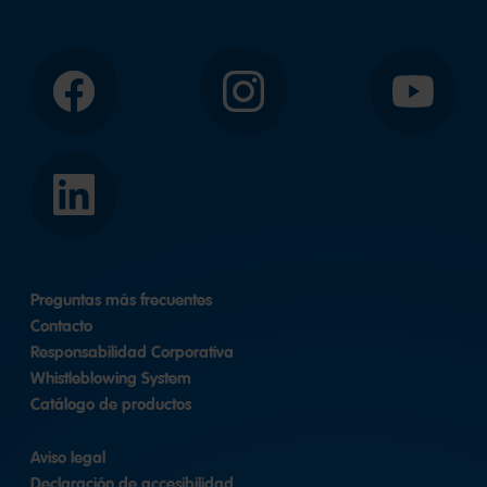
1
2
Facebook
Instagram
YouTube
LinkedIn
Preguntas más frecuentes
Contacto
Responsabilidad Corporativa
Whistleblowing System
Catálogo de productos
Aviso legal
Declaración de accesibilidad