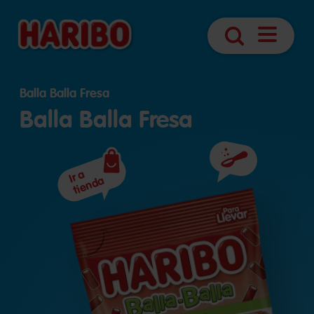
Abrir
Búsqueda
navegaci
Balla Balla Fresa
Balla Balla Fresa
Ingredientes
Ir a
tienda