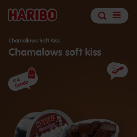
Abrir
Búsqueda
navegaci
Chamallows Soft Kiss
Chamalows soft kiss
Ingredient
Ir a
tienda