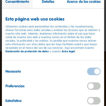
Consentimiento
Detalles
Acerca de las cookies
chocolate. Además, no contienen gluten.
Esta página web usa cookies
Utilizamos cookies para personalizar los contenidos y las visualizaciones,
ofrecer funciones para redes sociales y analizar los accesos que se realizan a
nuestro sitio web. Además, revelamos información sobre el uso que hace
usted de nuestro sitio web a nuestros socios en el ámbito de las redes
sociales, la publicidad y los análisis. Es posible que nuestros socios reúnan
esta información con otros datos que les haya facilitado usted o que hayan
recopilado en el marco del uso de sus servicios. Aquí encontrará nuestra
Declaración de protección de datos
Aviso legal
y nuestro
.
Selección
Necesario
de
consentimiento
Información nutricional
por 100 g
Preferencias
Valor energético
420kcal
Estadística
Grasas
13g