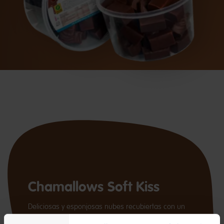
Chamallows Soft Kiss
Deliciosas y esponjosas nubes recubiertas con un
35% de crujiente cacao. Irresistible sabor a nata y