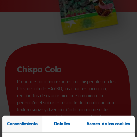
Chispa Cola
Prepárate para una experiencia chispeante con las
Chispa Cola de HARIBO, las chuches pica pica,
recubiertas de azúcar pica que combina a la
perfección el sabor refrescante de la cola con una
textura suave y divertida. Cada bocado de estas
chuches te transportará a ese momento refrescante
Consentimiento
Detalles
Acerca de las cookies
de beber una bebida de cola helada.