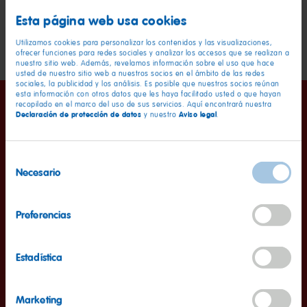
Esta página web usa cookies
Utilizamos cookies para personalizar los contenidos y las visualizaciones,
ofrecer funciones para redes sociales y analizar los accesos que se realizan a
nuestro sitio web. Además, revelamos información sobre el uso que hace
usted de nuestro sitio web a nuestros socios en el ámbito de las redes
sociales, la publicidad y los análisis. Es posible que nuestros socios reúnan
esta información con otros datos que les haya facilitado usted o que hayan
recopilado en el marco del uso de sus servicios. Aquí encontrará nuestra
Declaración de protección de datos
Aviso legal
y nuestro
.
Selección
Necesario
de
Información nutricional
por 100 g
consentimiento
Valor energético
337kcal
Preferencias
Grasas
<0,5g
de las cuales saturadas
<0,1g
Estadística
Hidratos de carbono
81g
de los cuales azúcares
53g
Marketing