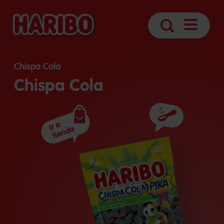
Abrir
Búsqueda
navegaci
Chispa Cola
Chispa Cola
Ingredientes
Ir a
tienda