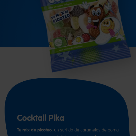
Cocktail Pika
Tu mix de picoteo
, un surtido de caramelos de goma