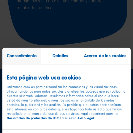
de mini piezas, con distintos colores y sabores,
recubiertos de Pica.
Consentimiento
Detalles
Acerca de las cookies
Esta página web usa cookies
Utilizamos cookies para personalizar los contenidos y las visualizaciones,
ofrecer funciones para redes sociales y analizar los accesos que se realizan a
nuestro sitio web. Además, revelamos información sobre el uso que hace
usted de nuestro sitio web a nuestros socios en el ámbito de las redes
sociales, la publicidad y los análisis. Es posible que nuestros socios reúnan
esta información con otros datos que les haya facilitado usted o que hayan
Información nutricional
por 100 g
recopilado en el marco del uso de sus servicios. Aquí encontrará nuestra
Declaración de protección de datos
Aviso legal
y nuestro
.
Valor energético
343kcal