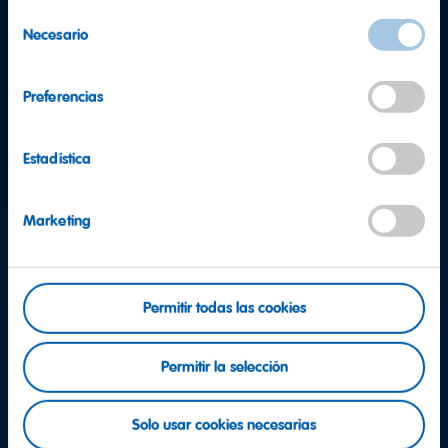
Grasas
<0,5g
Selección
Necesario
de las cuales saturadas
<0,1g
de
consentimiento
Hidratos de carbono
80g
Preferencias
de los cuales azúcares
56g
Proteínas
5,7g
Estadística
Sal
<0,11g
Marketing
Permitir todas las cookies
Permitir la selección
Solo usar cookies necesarias