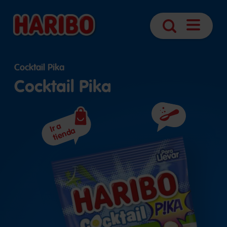
Abrir
Búsqueda
navegaci
Cocktail Pika
Cocktail Pika
Ingredientes
Ir a
tienda