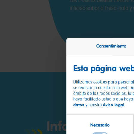
Los clásicos besitos CREAM K
intenso sabor a Fresa-nata y 
Consentimiento
Esta página web
Utilizamos cookies para personali
se realizan a nuestro sitio web. 
ámbito de las redes sociales, la 
haya facilitado usted o que haya
datos
Aviso legal
y nuestro
.
Selección
Información
Necesario
de
consentimiento