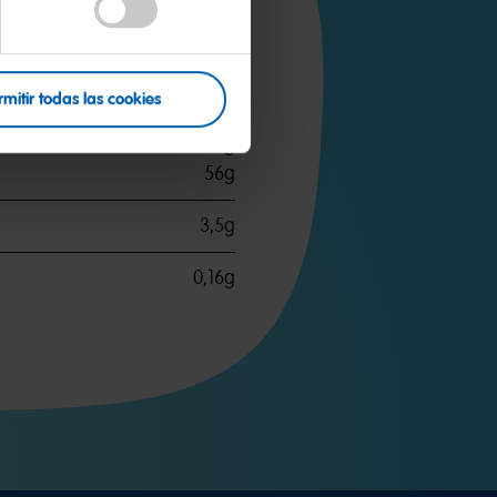
333kcal
<0,5g
<0,1g
rmitir todas las cookies
81g
56g
3,5g
0,16g