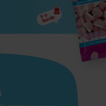
Ir a
tienda
s