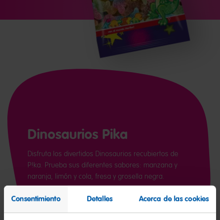
Dinosaurios Pika
Disfruta los divertidos Dinosaurios recubiertos de
P!ka. Prueba sus diferentes sabores: manzana y
naranja, limón y cola, fresa y grosella negra.
Consentimiento
Detalles
Acerca de las cookies