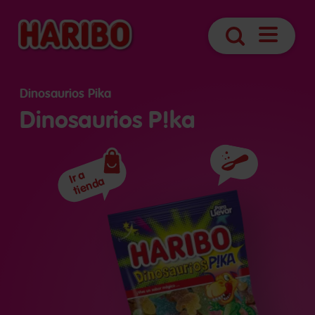
Abrir
Búsqueda
navegaci
Dinosaurios Pika
Dinosaurios P!ka
Ingredientes
Ir a
tienda