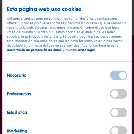
Esta página web usa cookies
Utilizamos cookies para personalizar los contenidos y las visualizaciones,
ofrecer funciones para redes sociales y analizar los accesos que se realizan a
nuestro sitio web. Además, revelamos información sobre el uso que hace
usted de nuestro sitio web a nuestros socios en el ámbito de las redes
sociales, la publicidad y los análisis. Es posible que nuestros socios reúnan
esta información con otros datos que les haya facilitado usted o que hayan
recopilado en el marco del uso de sus servicios. Aquí encontrará nuestra
Declaración de protección de datos
Aviso legal
y nuestro
.
Selección
Necesario
de
Información nutricional
por 100 g
consentimiento
Valor energético
337kcal
Preferencias
Grasas
<0,5g
de las cuales saturadas
<0,1g
Estadística
Hidratos de carbono
81g
de los cuales azúcares
54g
Marketing