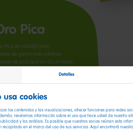
Oro Pica
ro Pica de HARIBO para
 ositos de goma más icónicos
iento de pica que les da un toque
los colores y sabores que tanto te
Detalles
 usa cookies
zar los contenidos y las visualizaciones, ofrecer funciones para redes so
Además, revelamos información sobre el uso que hace usted de nuestro sit
publicidad y los análisis. Es posible que nuestros socios reúnan esta info
n recopilado en el marco del uso de sus servicios. Aquí encontrará nuestr