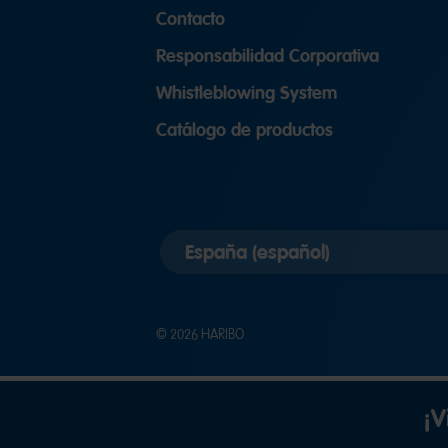
Contacto
Responsabilidad Corporativa
Whistleblowing System
Catálogo de productos
Elegir
versión
del
país
© 2026 HARIBO
¡V