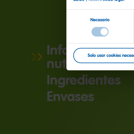
Selección
Necesario
de
consentimiento
Información
Solo usar cookies neces
nutricional
Ingredientes
Envases