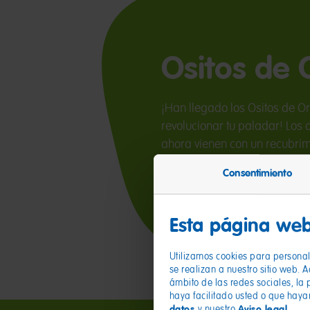
Ositos de 
¡Han llegado los Ositos de O
revolucionar tu paladar! Los
ahora vienen con un recubrim
ácido y divertido, sin perder 
Consentimiento
gustan.
Esta página web
Utilizamos cookies para personali
se realizan a nuestro sitio web. 
ámbito de las redes sociales, la 
haya facilitado usted o que haya
datos
Aviso legal
y nuestro
.