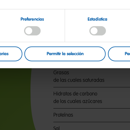
Preferencias
Estadística
Información nutricional
arias
Permitir la selección
Pe
Valor energético
Grasas
de las cuales saturadas
Hidratos de carbono
de los cuales azúcares
Proteínas
Sal