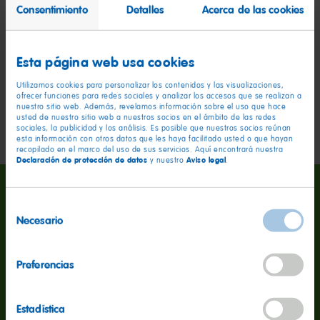
vibrante color rojo, estas chuches ofrecen una
Consentimiento
Detalles
Acerca de las cookies
experiencia de sabor intensa y deliciosa que
encantará a quienes buscan un toque frutal en sus
golosinas.
Esta página web usa cookies
Utilizamos cookies para personalizar los contenidos y las visualizaciones,
ofrecer funciones para redes sociales y analizar los accesos que se realizan a
nuestro sitio web. Además, revelamos información sobre el uso que hace
usted de nuestro sitio web a nuestros socios en el ámbito de las redes
sociales, la publicidad y los análisis. Es posible que nuestros socios reúnan
esta información con otros datos que les haya facilitado usted o que hayan
recopilado en el marco del uso de sus servicios. Aquí encontrará nuestra
Declaración de protección de datos
Aviso legal
y nuestro
.
Selección
Necesario
de
consentimiento
Información nutricional
por 100 g
Preferencias
Valor energético
343kcal
Estadística