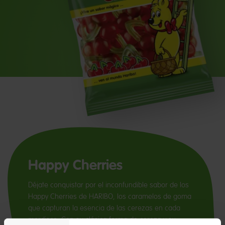
Happy Cherries
Déjate conquistar por el inconfundible sabor de los
Happy Cherries de HARIBO, los caramelos de goma
que capturan la esencia de las cerezas en cada
mordisco. Con su clásica forma de cereza y su