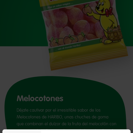
Melocotones
Déjate cautivar por el irresistible sabor de los
Melocotones de HARIBO, unas chuches de goma
que combinan el dulzor de la fruta del melocotón con
una capa de azúcar que hace cada bocado aún más