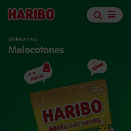
Abrir
Búsqueda
navegaci
Melocotones
Melocotones
Ingredientes
Ir a
tienda