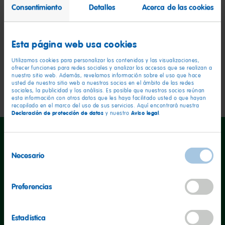
Consentimiento
Detalles
Acerca de las cookies
especial. Con su atractivo color rojo y naranja, estas
golosinas no solo deleitan el paladar, sino que
también llaman la atención por su presentación
apetitosa.
Esta página web usa cookies
Utilizamos cookies para personalizar los contenidos y las visualizaciones,
ofrecer funciones para redes sociales y analizar los accesos que se realizan a
nuestro sitio web. Además, revelamos información sobre el uso que hace
usted de nuestro sitio web a nuestros socios en el ámbito de las redes
sociales, la publicidad y los análisis. Es posible que nuestros socios reúnan
esta información con otros datos que les haya facilitado usted o que hayan
recopilado en el marco del uso de sus servicios. Aquí encontrará nuestra
Declaración de protección de datos
Aviso legal
y nuestro
.
Selección
Necesario
de
consentimiento
Preferencias
Información nutricional
por 100 g
Valor energético
351kcal
Estadística