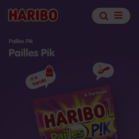
Abrir
Búsqueda
navegaci
Pailles Pik
Pailles Pik
Ingredientes
Ir a
tienda