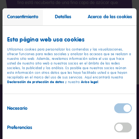
tira está recubierta de una fina capa de azúcar que
potencia su sabor, mientras que su interior ácido
Consentimiento
Detalles
Acerca de las cookies
proporciona un contraste irresistible que hará vibrar
tus papilas gustativas. Con colores vibrantes y
sabores intensos, las Pailles Pik son mucho más que
unas chuches: son un viaje a un mundo mágico de
Esta página web usa cookies
sabor y diversión.
Utilizamos cookies para personalizar los contenidos y las visualizaciones,
ofrecer funciones para redes sociales y analizar los accesos que se realizan a
nuestro sitio web. Además, revelamos información sobre el uso que hace
usted de nuestro sitio web a nuestros socios en el ámbito de las redes
sociales, la publicidad y los análisis. Es posible que nuestros socios reúnan
esta información con otros datos que les haya facilitado usted o que hayan
recopilado en el marco del uso de sus servicios. Aquí encontrará nuestra
Declaración de protección de datos
Aviso legal
y nuestro
.
Selección
Necesario
de
consentimiento
Preferencias
Información nutricional
por 100 g