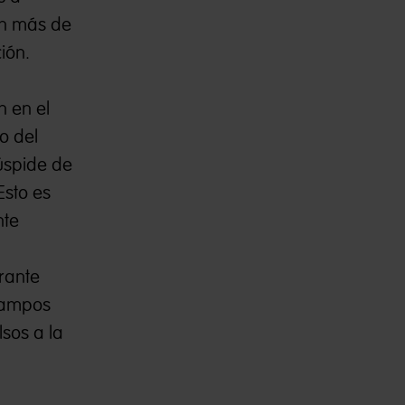
on más de
ión.
n en el
o del
úspide de
Esto es
nte
rante
 campos
lsos a la