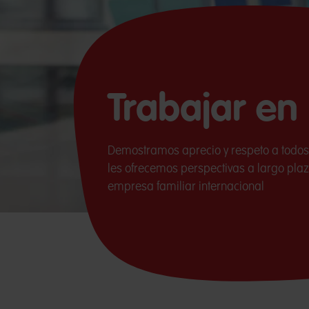
Trabajar e
Demostramos aprecio y respeto a todos
les ofrecemos perspectivas a largo pla
empresa familiar internacional