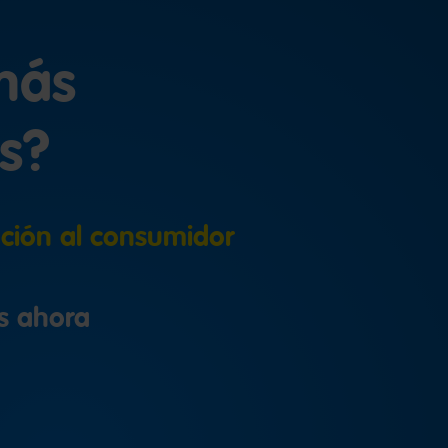
más
s?
ción al consumidor
s ahora