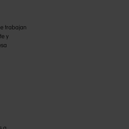
ue trabajan
te y
esa
s a