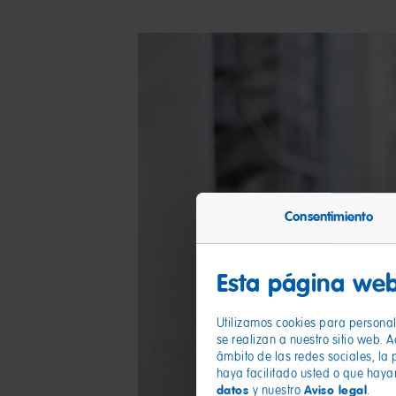
Consentimiento
Esta página web
Utilizamos cookies para personali
se realizan a nuestro sitio web. 
ámbito de las redes sociales, la 
haya facilitado usted o que haya
datos
Aviso legal
y nuestro
.