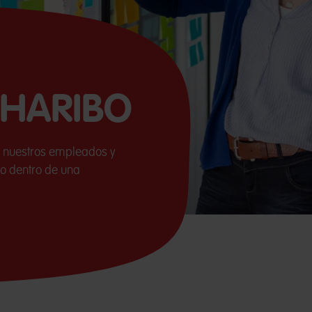
n HARIBO
 nuestros empleados y
zo dentro de una