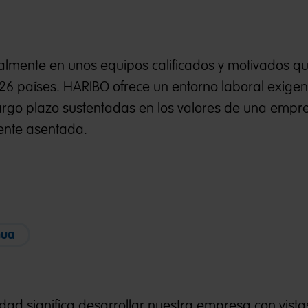
almente en unos equipos calificados y motivados q
6 países. HARIBO ofrece un entorno laboral exigen
largo plazo sustentadas en los valores de una empr
mente asentada.
nua
dad significa desarrollar nuestra empresa con vista