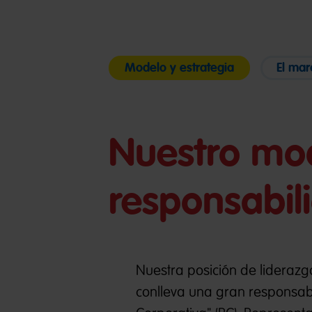
Modelo y estrategia
El mar
Nuestro mo
responsabil
Nuestra posición de liderazg
conlleva una gran responsa