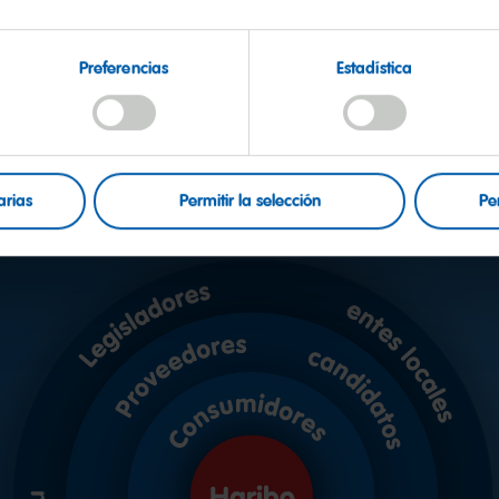
tizar que los consumidores de todo el mundo elija
os de HARIBO.
Preferencias
Estadística
arias
Permitir la selección
Pe