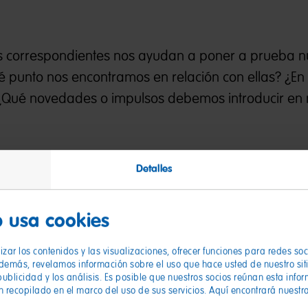
ras correspondientes nos ayudan a poner a prueba n
é punto nos encontramos en relación con ellas? ¿En
Qué novedades o impulsos debemos introducir en 
Detalles
azo
 usa cookies
 muy populares entre chicos y grandes desde hac
n especial la responsabilidad que asumimos, un c
zar los contenidos y las visualizaciones, ofrecer funciones para redes so
Además, revelamos información sobre el uso que hace usted de nuestro sit
 familiar desde hace un siglo. Por lo tanto, el nú
publicidad y los análisis. Es posible que nuestros socios reúnan esta info
sabilidad Corporativa es el siguiente: Con nuestra 
n recopilado en el marco del uso de sus servicios. Aquí encontrará nuestr