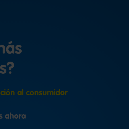
más
s?
ción al consumidor
s ahora