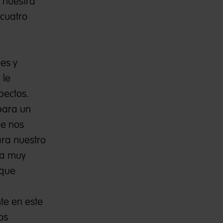
 nuestra
 cuatro
es y
 le
pectos.
para un
ue nos
ra nuestro
da muy
 que
te en este
os