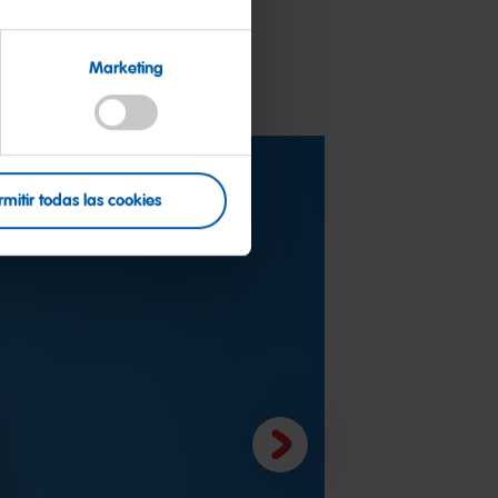
n
Marketing
rmitir todas las cookies
Siguiente
diapositiva