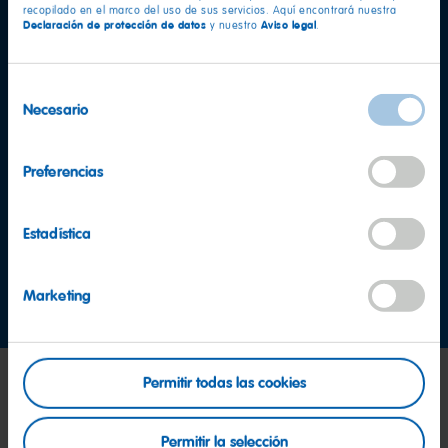
recopilado en el marco del uso de sus servicios. Aquí encontrará nuestra
Declaración de protección de datos
Aviso legal
y nuestro
.
Selección
Necesario
de
consentimiento
¿Tienes más preguntas?
Preferencias
Equipo de atención al consumidor
Estadística
Contáctanos ahora
Marketing
Permitir todas las cookies
Permitir la selección