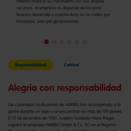
HARIBO financia su crecimiento con sus propios
recursos: la empresa no depende de terceros.
Nuestro desarrollo y nuestro éxito no se miden por
trimestres, sino por generaciones.
Ir
Ir
Ir
Ir
Ir
Ir
a
a
a
a
a
a
diapositiva
diapositiva
diapositiva
diapositiva
diapositiva
diapositiva
1
2
3
4
5
6
Responsabilidad
Calidad
Alegría con responsabilidad
Los caramelos multicolores de HARIBO han acompañado a la
gente durante un siglo y se encuentran en más de 100 países.
El 13 de diciembre de 1920, nuestro fundador Hans Riegel
registró la empresa HARIBO GmbH & Co. KG en el Registro