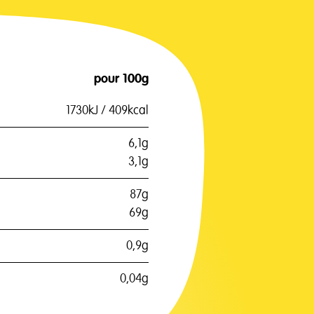
pour 100g
1730kJ / 409kcal
6,1g
3,1g
87g
69g
0,9g
0,04g