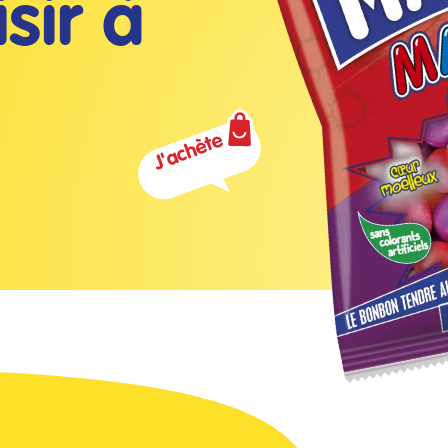
sir à
J'achète