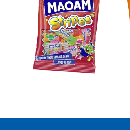
MAOAM
Stripes
H
F