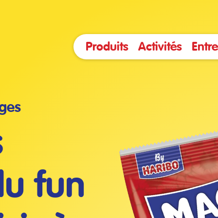
Produits
Activités
Entre
uges
s
du fun