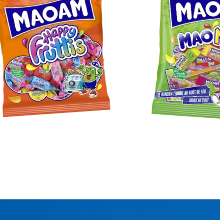
MAOAM
MAOAM
appy
MaoMixx
ruttis