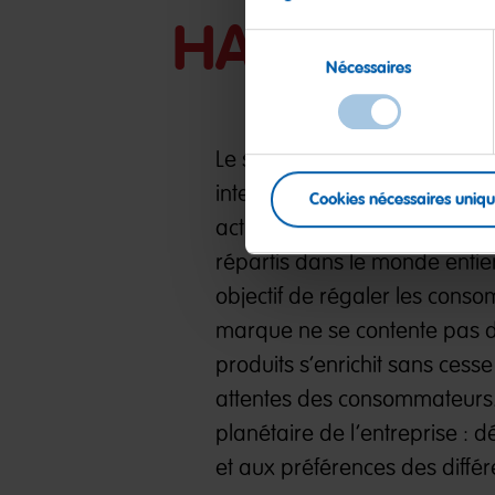
HARIBO dan
Sélection
Nécessaires
du
consentement
Le succès rencontré par HARI
international dans le secteur 
Cookies nécessaires uniq
actuellement présent dans pl
répartis dans le monde entie
objectif de régaler les cons
marque ne se contente pas de
produits s’enrichit sans cess
attentes des consommateurs. U
planétaire de l’entreprise :
et aux préférences des différ