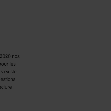
n 2020 nos
pour les
rs existé
uestions
ecture !