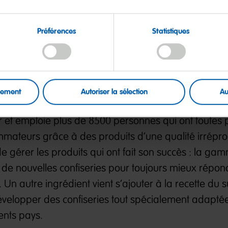
s le monde
Préférences
Statistiques
BO ne se limite pas au marché allemand : en tant 
des confiseries gélifiées aux fruits et à la réglisse, 
uement
Autoriser la sélection
Au
us de 200 pays ! HARIBO possède 16 sites de produ
r et emploie plus de 8500 personnes qui ont toutes 
ommateurs grâce à des produits d’une qualité irrépr
 gérer les produits qui ont fait son succès : la ga
e de nouvelles confiseries pour toujours mieux répo
n autre ingrédient vient s’ajouter à la recette du 
 développer des confiseries tout spécialement adapté
ents pays.