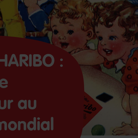
HARIBO :
ne
ur au
mondial