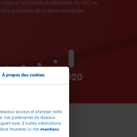
cuivre et un rouleau à pâtisserie. En 1921, sa
ière employée de la jeune entreprise
2020
À propos des cookies
 réseaux sociaux et analyser notre
vec nos partenaires de réseaux
roupent avec d'autres informations
mentions
 Vous trouverez ici nos