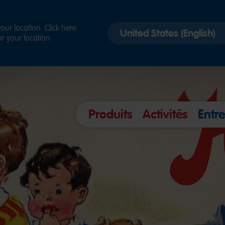
Select
ur location. Click here
r your location.
country
version
Produits
Activités
Entre