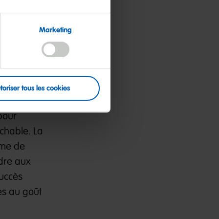
Marketing
que leader
HARIBO est
toriser tous les cookies
ction
pour
ochable. La
mme de
ndre aux
succès
es au goût