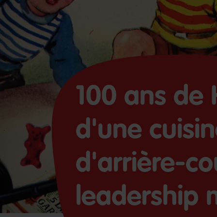
100 ans de 
d'une cuisi
d'arrière-co
leadership 