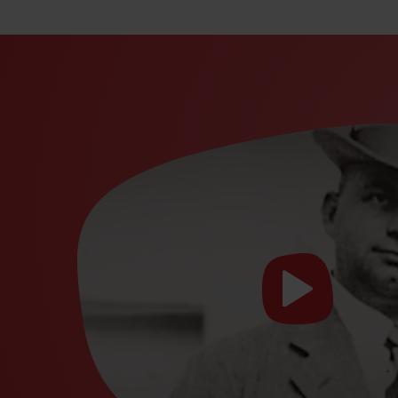
Start
video