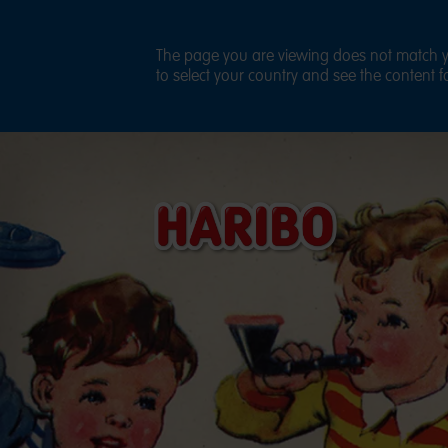
The page you are viewing does not match yo
to select your country and see the content fo