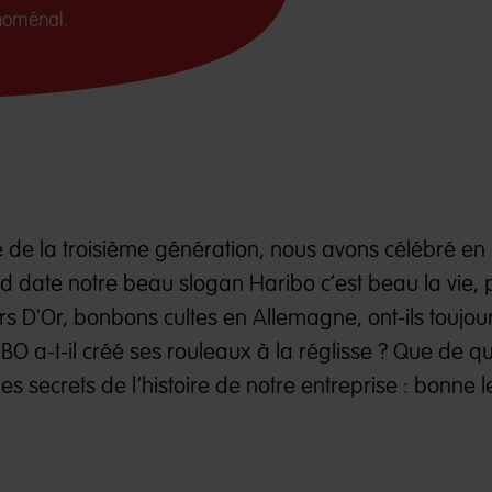
noménal.
le de la troisième génération, nous avons célébré e
d date notre beau slogan Haribo c’est beau la vie, 
urs D'Or, bonbons cultes en Allemagne, ont-ils toujou
O a-t-il créé ses rouleaux à la réglisse ? Que de q
es secrets de l’histoire de notre entreprise : bonne l