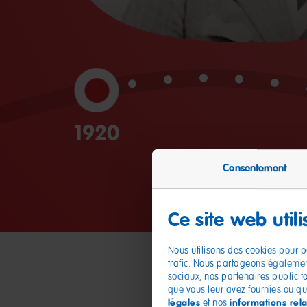
1920
Consentement
Ce site web util
Nous utilisons des cookies pour pe
trafic. Nous partageons également
sociaux, nos partenaires publicit
que vous leur avez fournies ou qu'i
légales
informations rela
et nos