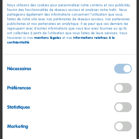
Réclamation suite à l'achat d'un
Nous utilisons des cookies pour personnaliser notre contenu et nos publicités,
fournir des fonctionnalités de réseaux sociaux et analyser notre trafic. Nous
produits sur notre boutique en ligne
partageons également des informations concernant l'utilisation que vous
faites de notre site avec nos partenaires de réseaux sociaux, nos partenaires
publicitaires et nos partenaires en analytique. Il se peut que ces derniers les
regroupent avec d'autres informations que vous leur avez fournies ou qu'ils
Les usines HARIBO peuvent elles se
ont collectées à partir de l'utilisation que vous faites de leurs services. Vous
mentions légales
informations relatives à la
trouverez ici nos
et nos
visiter ?
confidentialité
.
Séries limitées /personnalisation de
Sélection
Nécessaires
du
produits
consentement
Préférences
Autre demande
Statistiques
Informations sur vos données
personnelles
Marketing