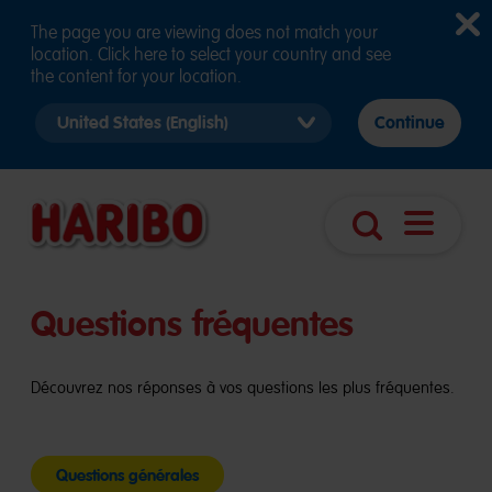
The page you are viewing does not match your
location. Click here to select your country and see
the content for your location.
Select
Continue
country
version
Navigatio
Search
öffnen
Questions fréquentes
Découvrez nos réponses à vos questions les plus fréquentes.
Questions générales