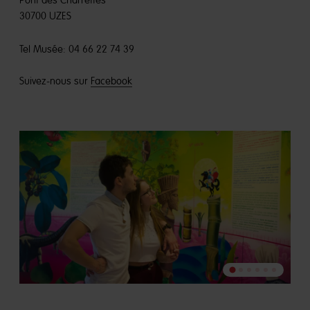
Pont des Charrettes
30700 UZES
Tel Musée: 04 66 22 74 39
Suivez-nous sur
Facebook
Go
Go
Go
Go
Go
Go
to
to
to
to
to
to
slide
slide
slide
slide
slide