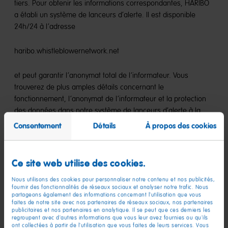
tiers. Pour obtenir les informations correspondantes, HARIBO
a établi un système de lanceurs d’alerte. Il est disponible
24h/24 à l’adresse
haribo.whistleblowernetwork.net
et peut garantir l’anonymat total de l’informateur. Vous
trouverez de plus amples détails concernant le
fonctionnement, l’anonymat de l’informateur et la protection
des données dans notre système de lanceurs d’alerte à la
rubrique « FAQ ».
Consentement
Détails
À propos des cookies
Le système de lanceurs d’alerte est exclusivement utilisé pour
le signalement de fautes graves. Parmi elles figurent, par
Ce site web utilise des cookies.
exemple :
Nous utilisons des cookies pour personnaliser notre contenu et nos publicités,
fournir des fonctionnalités de réseaux sociaux et analyser notre trafic. Nous
les délits à l’encontre de HARIBO, tels que la corruption,
partageons également des informations concernant l'utilisation que vous
l’abus de confiance ou le vol,
faites de notre site avec nos partenaires de réseaux sociaux, nos partenaires
publicitaires et nos partenaires en analytique. Il se peut que ces derniers les
regroupent avec d'autres informations que vous leur avez fournies ou qu'ils
les actes qui exposent HARIBO à des risques de sanctions
ont collectées à partir de l'utilisation que vous faites de leurs services. Vous