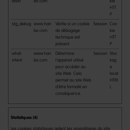
ation
bo.com
kie
HTT
P
stg_debug
www.hari
Vérifie si un cookie
Session
Coo
bo.com
de débogage
kie
technique est
HTT
présent.
P
what-
www.hari
Détermine
Session
Stoc
intent
bo.com
l'appareil utilisé
kag
pour accéder au
e
site Web. Cela
local
permet au site Web
HTM
d'être formaté en
L
conséquence.
Statistiques (4)
Les cookies statistiques aident les propriétaires du site