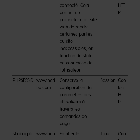
connecté. Cela
HTT
permet au
P
propriétaire du site
web de rendre
certaines parties
du site
inaccessibles, en
fonction du statut
de connexion de
l'utilisateur.
PHPSESSID
www.hari
Conserve la
Session
Coo
bo.com
configuration des
kie
paramètres des
HTT
utilisateurs à
P
travers les
demandes de
page.
sfjobapplic
www.hari
En attente
1 jour
Coo