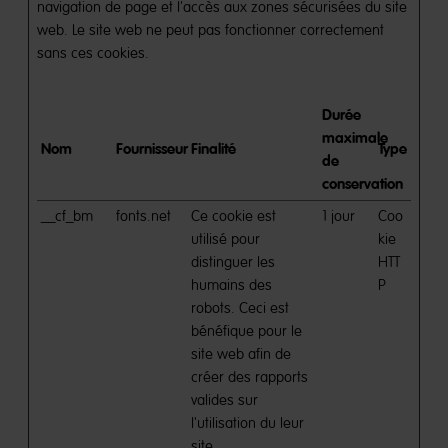
navigation de page et l'accès aux zones sécurisées du site
web. Le site web ne peut pas fonctionner correctement
sans ces cookies.
Durée
maximale
Nom
Fournisseur
Finalité
Type
de
conservation
__cf_bm
fonts.net
Ce cookie est
1 jour
Coo
utilisé pour
kie
distinguer les
HTT
humains des
P
robots. Ceci est
bénéfique pour le
site web afin de
créer des rapports
valides sur
l'utilisation du leur
site.