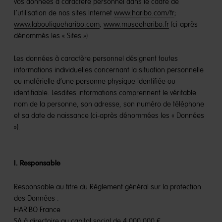
vos données à caractère personnel dans le cadre de
l’utilisation de nos sites Internet
www.haribo.com/fr
;
www.laboutiqueharibo.com
;
www.museeharibo.fr
(ci-après
dénommés les « Sites »)
Les données à caractère personnel désignent toutes
informations individuelles concernant la situation personnelle
ou matérielle d’une personne physique identifiée ou
identifiable. Lesdites informations comprennent le véritable
nom de la personne, son adresse, son numéro de téléphone
et sa date de naissance (ci-après dénommées les « Données
»).
I. Responsable
Responsable au titre du Règlement général sur la protection
des Données :
HARIBO France
SA à directoire au capital social de 4 000 000 €