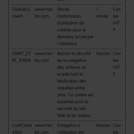
CookieCo
www.hari
Stocke
1
Coo
nsent
bo.com
l'autorisation
année
kie
d'utilisation de
HTT
cookies pour le
P
domaine actuel par
l'utilisateur
CRAFT_CS
www.hari
Assure la sécurité
Session
Coo
RF_TOKEN
bo.com
de la navigation
kie
des visiteurs en
HTT
empêchant la
P
falsification des
requêtes entre
sites. Ce cookie est
essentiel pour la
sécurité du site
Web et du visiteur.
CraftCooki
www.hari
Enregistre si
Session
Coo
eTest
bo.com
l'utilisateur est
kie