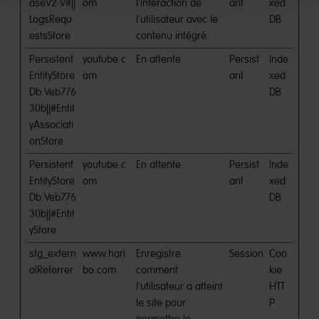
aseV2:V#||
om
l'interaction de
ant
xed
LogsRequ
l'utilisateur avec le
DB
estsStore
contenu intégré.
Persistent
youtube.c
En attente
Persist
Inde
EntityStore
om
ant
xed
Db:Veb776
DB
30b||#Entit
yAssociati
onStore
Persistent
youtube.c
En attente
Persist
Inde
EntityStore
om
ant
xed
Db:Veb776
DB
30b||#Entit
yStore
stg_extern
www.hari
Enregistre
Session
Coo
alReferrer
bo.com
comment
kie
l'utilisateur a atteint
HTT
le site pour
P