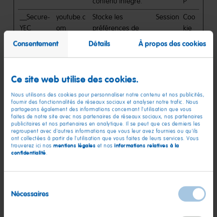
contenu intégré.
P
__Secure-
youtube.c
Stocke les
Session
Coo
YEC
om
préférences de
kie
lecture vidéo de
HTT
Consentement
Détails
À propos des cookies
l'utilisateur pour les
P
vidéos YouTube
incorporées
Ce site web utilise des cookies.
__Secure-
youtube.c
Utilisé pour suivre
180
Coo
Nous utilisons des cookies pour personnaliser notre contenu et nos publicités,
YNID
om
l'interaction de
jours
kie
fournir des fonctionnalités de réseaux sociaux et analyser notre trafic. Nous
partageons également des informations concernant l'utilisation que vous
l'utilisateur avec le
HTT
faites de notre site avec nos partenaires de réseaux sociaux, nos partenaires
contenu intégré.
P
publicitaires et nos partenaires en analytique. Il se peut que ces derniers les
regroupent avec d'autres informations que vous leur avez fournies ou qu'ils
_fbp
haribo.co
Utilisé par
3 mois
Coo
ont collectées à partir de l'utilisation que vous faites de leurs services. Vous
mentions légales
informations relatives à la
trouverez ici nos
et nos
m
Facebook pour
kie
confidentialité
.
fournir une série
HTT
de produits
P
publicitaires tels
Sélection
Nécessaires
que les offres en
du
temps réel
consentement
d'annonceurs tiers.