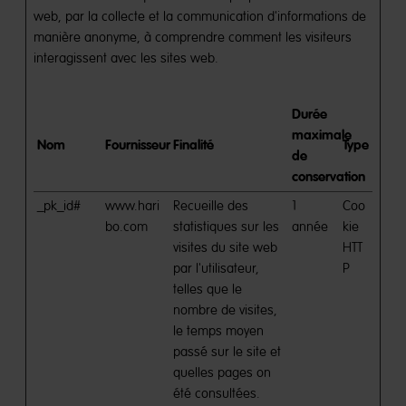
web, par la collecte et la communication d'informations de
manière anonyme, à comprendre comment les visiteurs
interagissent avec les sites web.
Durée
maximale
Nom
Fournisseur
Finalité
Type
de
conservation
_pk_id#
www.hari
Recueille des
1
Coo
bo.com
statistiques sur les
année
kie
visites du site web
HTT
par l'utilisateur,
P
telles que le
nombre de visites,
le temps moyen
passé sur le site et
quelles pages on
été consultées.