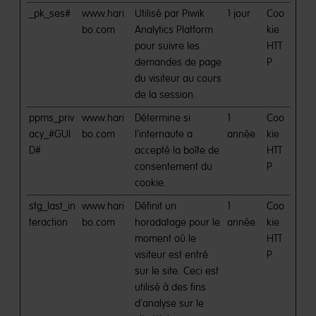
_pk_ses#
www.hari
Utilisé par Piwik
1 jour
Coo
bo.com
Analytics Platform
kie
pour suivre les
HTT
demandes de page
P
du visiteur au cours
de la session.
ppms_priv
www.hari
Détermine si
1
Coo
acy_#GUI
bo.com
l'internaute a
année
kie
D#
accepté la boîte de
HTT
consentement du
P
cookie.
stg_last_in
www.hari
Définit un
1
Coo
teraction
bo.com
horodatage pour le
année
kie
moment où le
HTT
visiteur est entré
P
sur le site. Ceci est
utilisé à des fins
d'analyse sur le