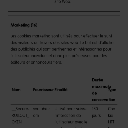
site Web.
Marketing (16)
Les cookies marketing sont utilisés pour effectuer le suivi
des visiteurs au travers des sites web. Le but est d'afficher
des publicités qui sont pertinentes et intéressantes pour
l'utilisateur individuel et donc plus précieuses pour les
éditeurs et annonceurs tiers.
Durée
maximale
Nom
Fournisseur
Finalité
Type
de
conservation
__Secure-
youtube.c
Utilisé pour suivre
180
Coo
ROLLOUT_T
om
l'interaction de
jours
kie
OKEN
l'utilisateur avec le
HTT