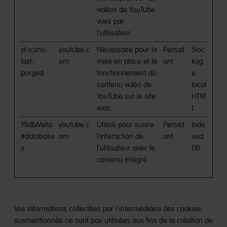
vidéos de YouTube
vues par
l'utilisateur.
yt-icons-
youtube.c
Nécessaire pour la
Persist
Stoc
last-
om
mise en place et le
ant
kag
purged
fonctionnement du
e
contenu vidéo de
local
YouTube sur le site
HTM
web.
L
YtIdbMeta
youtube.c
Utilisé pour suivre
Persist
Inde
#database
om
l'interaction de
ant
xed
s
l'utilisateur avec le
DB
contenu intégré.
Vos informations collectées par l’intermédiaire des cookies
susmentionnés ne sont pas utilisées aux fins de la création de