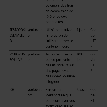
permettre le
paiement des frais
de commission de
référence aux
partenaires.
TESTCOOKI
youtube.c
Utilisé pour suivre
1 jour
Coo
ESENABLE
om
l'interaction de
kie
D
l'utilisateur avec le
HTT
contenu intégré.
P
VISITOR_IN
youtube.c
Tente d'estimer la
180
Coo
FO1_LIVE
om
bande passante
jours
kie
des utilisateurs sur
HTT
des pages avec
P
des vidéos YouTube
intégrées.
YSC
youtube.c
Enregistre un
Session
Coo
om
identifiant unique
kie
pour conserver des
HTT
statistiques sur les
P