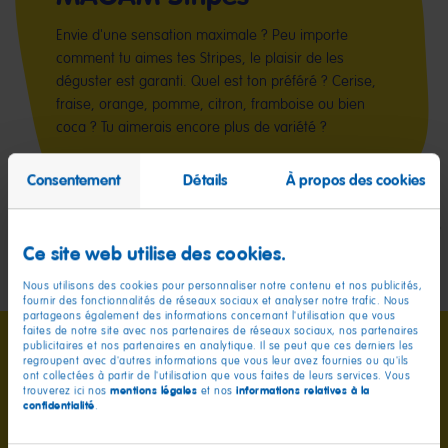
Envie d'une sensation maximale ? Peu importe
comment tu aimes tes Stripes, le plaisir de les
déguster est garanti. Quel est ton préféré ? Cerise,
fraise, orange, pomme, citron, framboise ou bien
coca ? Tu aimerais encore plus de variété ?
Consentement
Détails
À propos des cookies
Ce site web utilise des cookies.
Nous utilisons des cookies pour personnaliser notre contenu et nos publicités,
fournir des fonctionnalités de réseaux sociaux et analyser notre trafic. Nous
partageons également des informations concernant l'utilisation que vous
faites de notre site avec nos partenaires de réseaux sociaux, nos partenaires
publicitaires et nos partenaires en analytique. Il se peut que ces derniers les
regroupent avec d'autres informations que vous leur avez fournies ou qu'ils
ont collectées à partir de l'utilisation que vous faites de leurs services. Vous
mentions légales
informations relatives à la
trouverez ici nos
et nos
confidentialité
.