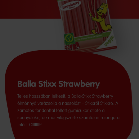
Balla Stixx Strawberry
Teljes hosszában lelkesít: a Balla-Stixx Strawberry
élménnyé varázsolja a nassolást – Stixxről Stixxre. A
zamatos fondanttal töltött gumicukor ötlete a
spanyoloké, de már világszerte számtalan rajongóra
talált. Olllllllé!