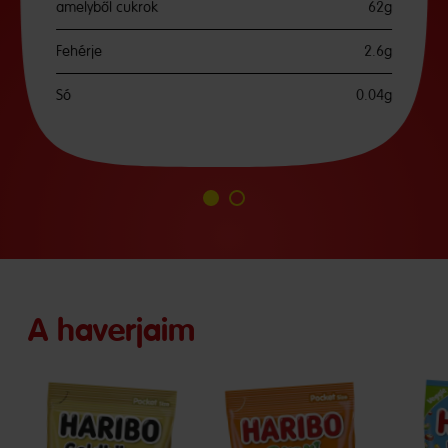
amelyből cukrok
62g
Fehérje
2.6g
Só
0.04g
A
A
1
2
diához
diához
A haverjaim