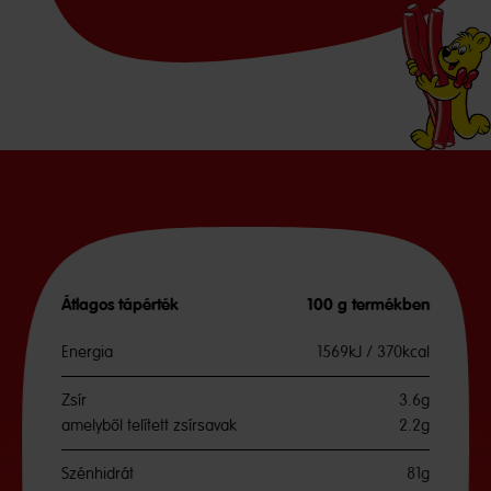
Átlagos tápérték
100 g termékben
Energia
1569kJ / 370kcal
Zsír
3.6g
amelyből telített zsírsavak
2.2g
Szénhidrát
81g