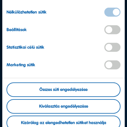
Hozzájárulás
Nélkülözhetetlen sütik
kiválasztása
Beállítások
Statisztikai célú sütik
Marketing sütik
További kérdése van?
Összes süti engedélyezése
Ügyfélszolgálat
Kiválasztás engedélyezése
Vegye fel velünk a kapcsolatot!
Kizárólag az elengedhetetlen sütiket használja