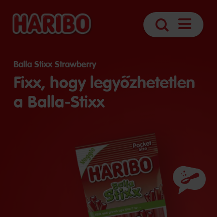
Navigáció
Keresés
megnyitá
Balla Stixx Strawberry
Fixx, hogy legyőzhetetlen
a Balla-Stixx
Összetev