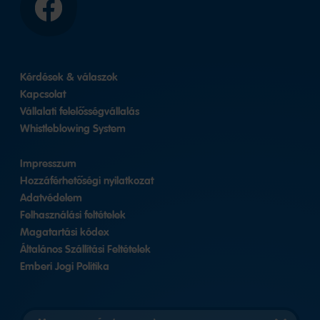
Facebook
Kérdések & válaszok
Kapcsolat
Vállalati felelősségvállalás
Whistleblowing System
Impresszum
Hozzáférhetőségi nyilatkozat
Adatvédelem
Felhasználási feltételek
Magatartási kódex
Általános Szállítási Feltételek
Emberi Jogi Politika
Országváltozat