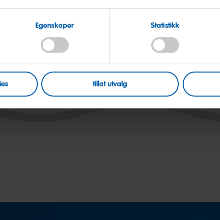
our
Egenskaper
Statistikk
ies
tillat utvalg