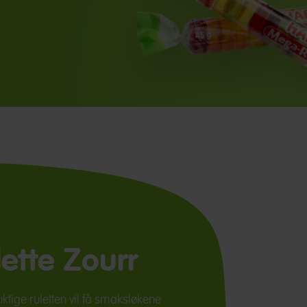
ette Zourr
uktige ruletten vil få smaksløkene