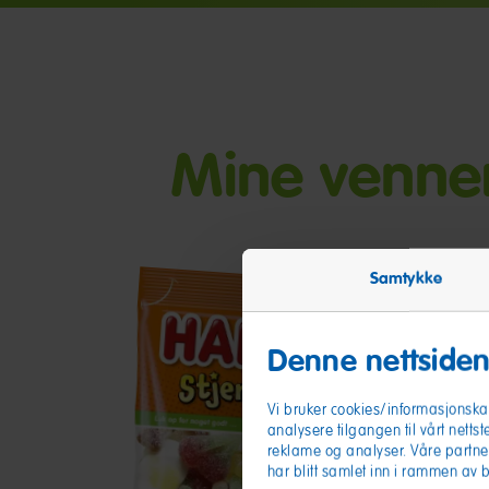
Mine venne
Samtykke
Denne nettsiden
Vi bruker cookies/informasjonskap
analysere tilgangen til vårt nettst
reklame og analyser. Våre partne
Stjerne
H
har blitt samlet inn i rammen av 
Mix
C