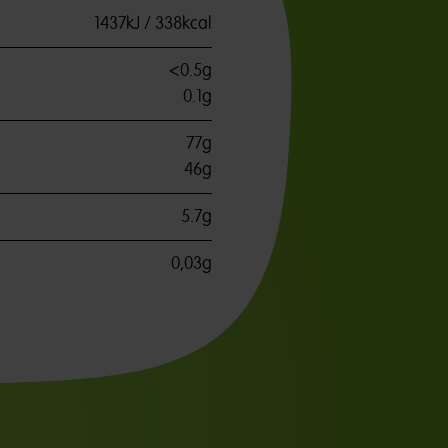
1437kJ / 338kcal
<0.5g
0.1g
77g
46g
5.7g
0,03g