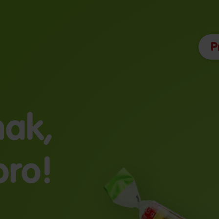
P
ak,
ro!