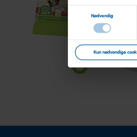
Sour
S
Samtykkevalg
Nødvendig
Kun nødvendige cook