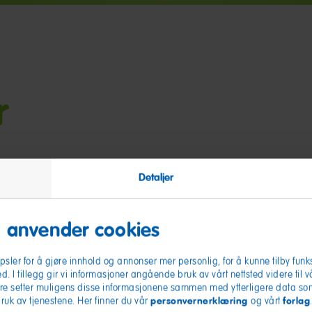
r
Detaljer
 anvender cookies
sler for å gjøre innhold og annonser mer personlig, for å kunne tilby funks
ed. I tillegg gir vi informasjoner angående bruk av vårt nettsted videre til 
re setter muligens disse informasjonene sammen med ytterligere data som 
appy
Flower
personvernerklæring
forlag
bruk av tjenestene. Her finner du vår
og vårt
herries
Zourr