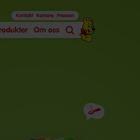
Kontakt
Karriere
Pressen
rodukter
Om oss
Søk
Ingredienser