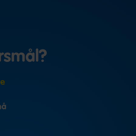
ørsmål?
ne
nå