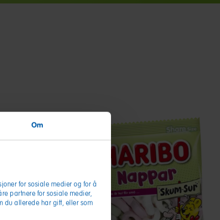
Om
joner for sosiale medier og for å
våre partnere for sosiale medier,
du allerede har gitt, eller som
Nappar
.
Skum