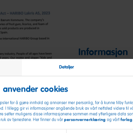
Informasjon
Detaljer
Internett
(204,2 KB)
 anvender cookies
sler for å gjøre innhold og annonser mer personlig, for å kunne tilby funks
ed. I tillegg gir vi informasjoner angående bruk av vårt nettsted videre til 
re setter muligens disse informasjonene sammen med ytterligere data som 
personvernerklæring
forlag
bruk av tjenestene. Her finner du vår
og vårt