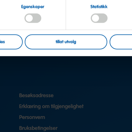
Egenskaper
Statistikk
ies
tillat utvalg
Besøksadresse
Erklæring om tilgjengelighet
Personvern
Bruksbetingelser