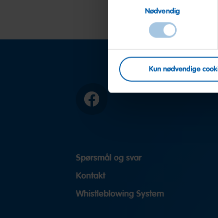
Nødvendig
Kun nødvendige cook
Facebook
Spørsmål og svar
Kontakt
Whistleblowing System