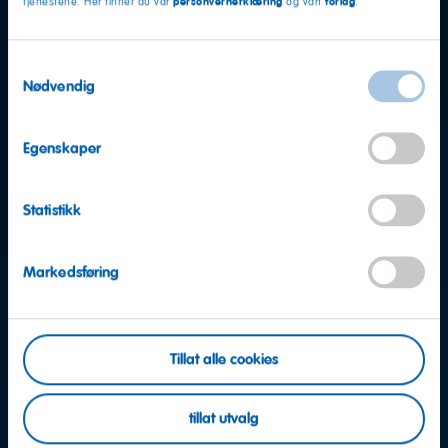
personvernerklæring
forlag
tjenestene. Her finner du vår
og vårt
.
Samtykkevalg
Nødvendig
Egenskaper
Statistikk
Markedsføring
Flere spørsmål?
Tillat alle cookies
Vi hjelper gjerne
tillat utvalg