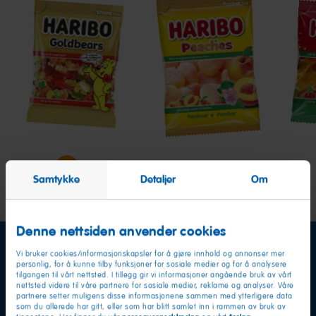
Goldbears
Peaches
Stje
Mix
Samtykke
Detaljer
Om
Denne nettsiden anvender cookies
Vi bruker cookies/informasjonskapsler for å gjøre innhold og annonser mer
personlig, for å kunne tilby funksjoner for sosiale medier og for å analysere
tilgangen til vårt nettsted. I tillegg gir vi informasjoner angående bruk av vårt
nettsted videre til våre partnere for sosiale medier, reklame og analyser. Våre
partnere setter muligens disse informasjonene sammen med ytterligere data
som du allerede har gitt, eller som har blitt samlet inn i rammen av bruk av