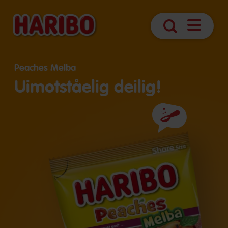
Åpne
Søk
navigasjo
Peaches Melba
Uimotståelig deilig!
Ingredienser