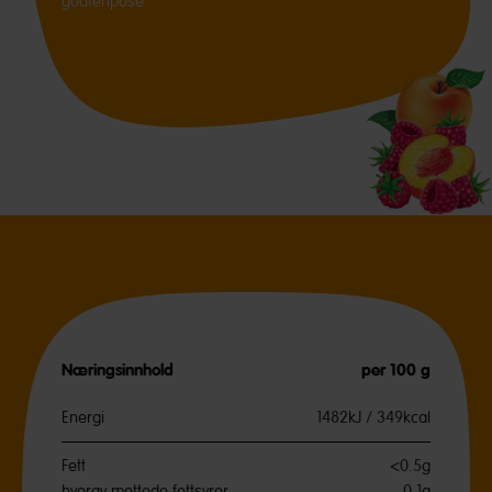
godteripose.
Næringsinnhold
per 100 g
Energi
1482kJ / 349kcal
Fett
<0.5g
hvorav mettede fettsyrer
0.1g