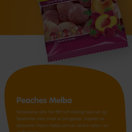
Peaches Melba
Ferskenene våre har fått nytt selskap! Like søt og
fløyelsmyk med smak av bringebær. Inspirert av
desserten Peach melba som du nå kan nytes i en