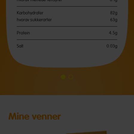
Karbohydrater
82g
hvorav sukkerarter
63g
Protein
4.5g
Salt
0.03g
Gå
Gå
til
til
slide
slide
1
2
Mine venner