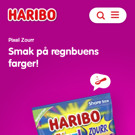
Åpne
Søk
navigasjo
Pixel Zourr
Smak på regnbuens
farger!
Ingredienser