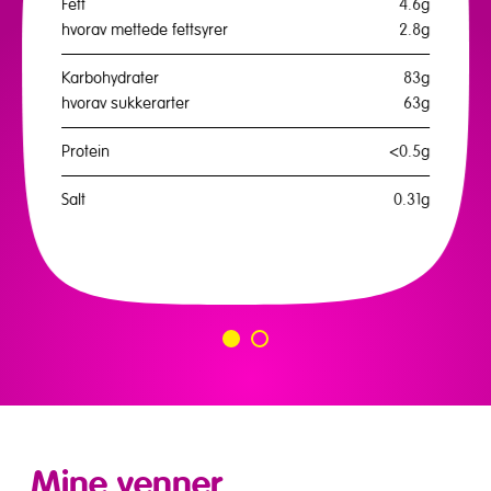
Fett
4.6g
hvorav mettede fettsyrer
2.8g
Karbohydrater
83g
hvorav sukkerarter
63g
Protein
<0.5g
Salt
0.31g
Gå
Gå
til
til
slide
slide
1
2
Mine venner