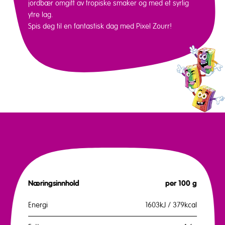
jordbær omgitt av tropiske smaker og med et syrlig
ytre lag.
Spis deg til en fantastisk dag med Pixel Zourr!
Næringsinnhold
per 100 g
Energi
1603kJ / 379kcal