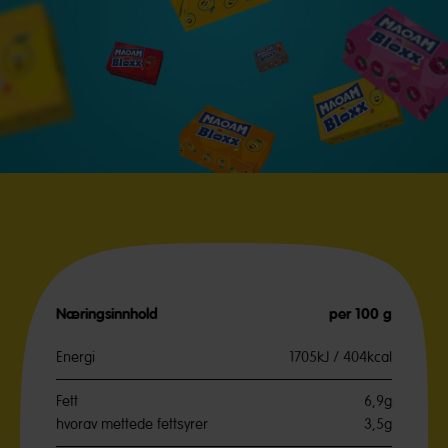
Næringsinnhold
per 100 g
Energi
1705kJ / 404kcal
Fett
6,9g
hvorav mettede fettsyrer
3,5g