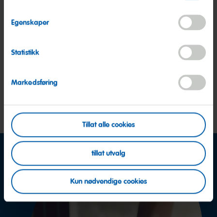
Egenskaper
MAOAM
MAOAM
MA
Kastanjer
MaoMixx
Pinb
Statistikk
Markedsføring
Tillat alle cookies
tillat utvalg
Kun nødvendige cookies