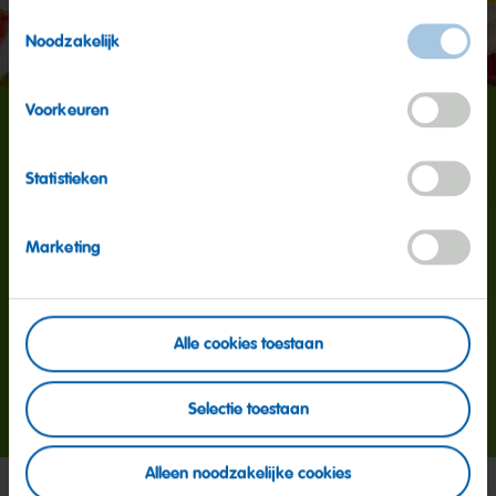
Toestemmingsselectie
Noodzakelijk
Voorkeuren
160 miljoen
Statistieken
Zoveel Goudberen produceren wij dagelijks over de
Marketing
hele wereld. En daarvoor maken wij overal gebruik
van de beste ingrediënten, onze originele recepten
en strenge controles: kwaliteit gaat boven alles!
Alle cookies toestaan
Meer informatie
Selectie toestaan
Alleen noodzakelijke cookies