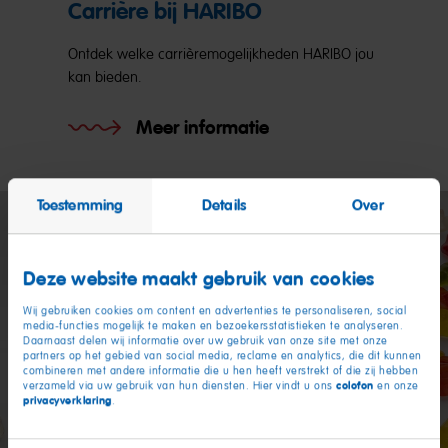
Carrière bij HARIBO
Ontdek welke carrièremogelijkheden HARIBO jou
kan bieden.
Meer informatie
Toestemming
Details
Over
Deze website maakt gebruik van cookies
Wij gebruiken cookies om content en advertenties te personaliseren, social
media-functies mogelijk te maken en bezoekersstatistieken te analyseren.
Daarnaast delen wij informatie over uw gebruik van onze site met onze
partners op het gebied van social media, reclame en analytics, die dit kunnen
combineren met andere informatie die u hen heeft verstrekt of die zij hebben
colofon
verzameld via uw gebruik van hun diensten. Hier vindt u ons
en onze
privacyverklaring
.