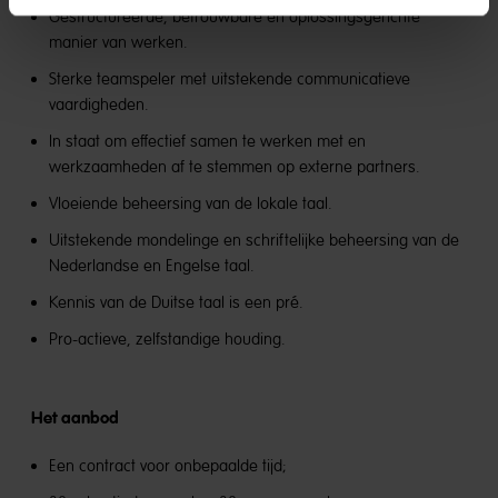
Gestructureerde, betrouwbare en oplossingsgerichte
manier van werken.
Sterke teamspeler met uitstekende communicatieve
vaardigheden.
In staat om effectief samen te werken met en
werkzaamheden af te stemmen op externe partners.
Vloeiende beheersing van de lokale taal.
Uitstekende mondelinge en schriftelijke beheersing van de
Nederlandse en Engelse taal.
Kennis van de Duitse taal is een pré.
Pro-actieve, zelfstandige houding.
Het aanbod
Een contract voor onbepaalde tijd;