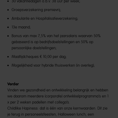
30 vakantiedagen o.b.v. 38 uur per week;
Groepsverzekering premievrij;
Ambulante en Hospitalisatieverzekering;
13e maand;
Bonus van max 7,5% van het jaarsalaris waarvan 50%
gebaseerd is op bedrijfsdoelstellingen en 50% op
persoonlijke doelstellingen;
Maaltijdcheques € 10,00 per dag;
Mogelijkheid voor hybride thuiswerken (in overleg);
Verder
Vinden we gezondheid en ontwikkeling belangrijk en hebben
we daarom meerdere (corporate) ontwikkelprogramma’s en 1
x per 2 weken padellen met collega’s.
Childlike Hapiness: dat is één van onze kernwaarden. Dit zie
je terug in personeelsfeesten, Halloween lunch, een