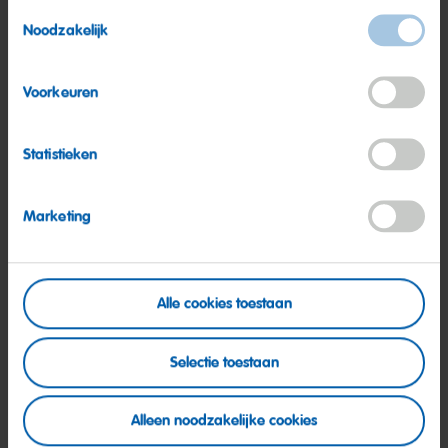
Toestemmingsselectie
Ervaring met Cisco-omgevingen is een pré.
Noodzakelijk
Kennis van netwerk-, opslag- en IT-beveiligingsprincipes.
Ervaring met monitoring- en back-upoplossingen is een pré.
Voorkeuren
Ervaring met ticketsystemen en werken binnen SLA-
gestuurde supportomgevingen.
Statistieken
Ervaring met productie- of shopfloor-IT-omgevingen is een
sterke pré.
Marketing
B. Persoonlijke competenties
Flexibel en open voor nieuwe taken en
Alle cookies toestaan
verantwoordelijkheden.
Praktische, hands-on en servicegerichte instelling.
Selectie toestaan
Sterke probleemoplossende en analytische vaardigheden.
Vermogen om technische informatie duidelijk over te
Alleen noodzakelijke cookies
brengen aan niet-technische gebruikers.