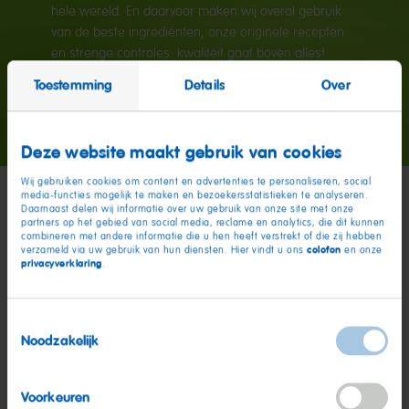
hele wereld. En daarvoor maken wij overal gebruik
van de beste ingrediënten, onze originele recepten
en strenge controles: kwaliteit gaat boven alles!
Toestemming
Details
Over
Meer informatie
Deze website maakt gebruik van cookies
Wij gebruiken cookies om content en advertenties te personaliseren, social
media-functies mogelijk te maken en bezoekersstatistieken te analyseren.
Daarnaast delen wij informatie over uw gebruik van onze site met onze
partners op het gebied van social media, reclame en analytics, die dit kunnen
combineren met andere informatie die u hen heeft verstrekt of die zij hebben
colofon
verzameld via uw gebruik van hun diensten. Hier vindt u ons
en onze
privacyverklaring
.
Toestemmingsselectie
Noodzakelijk
Voorkeuren