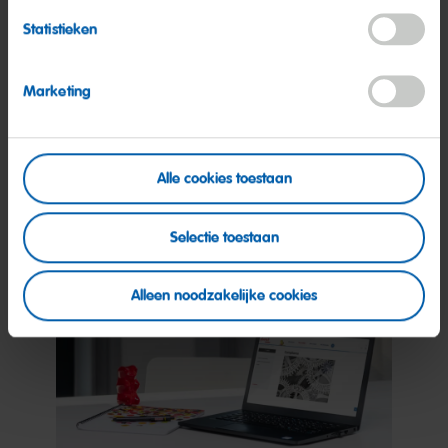
Statistieken
Marketing
Waarden
Alle cookies toestaan
Meer informatie
Selectie toestaan
Alleen noodzakelijke cookies