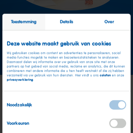
Meer vragen?
Toestemming
Details
Over
Team Consumentenservice
Deze website maakt gebruik van cookies
Wij gebruiken cookies om content en advertenties te personaliseren, social
Neem nu contact op
media-functies mogelijk te maken en bezoekersstatistieken te analyseren.
Daarnaast delen wij informatie over uw gebruik van onze site met onze
partners op het gebied van social media, reclame en analytics, die dit kunnen
combineren met andere informatie die u hen heeft verstrekt of die zij hebben
colofon
verzameld via uw gebruik van hun diensten. Hier vindt u ons
en onze
privacyverklaring
.
Toestemmingsselectie
Noodzakelijk
Voorkeuren