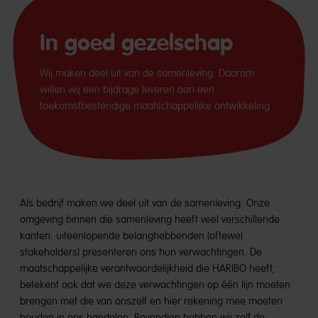
In goed gezelschap
Wij maken deel uit van de samenleving. Daarom
willen wij een bijdrage leveren aan een
toekomstbestendige maatschappelijke ontwikkeling.
Als bedrijf maken we deel uit van de samenleving. Onze
omgeving binnen die samenleving heeft veel verschillende
kanten: uiteenlopende belanghebbenden (oftewel
stakeholders) presenteren ons hun verwachtingen. De
maatschappelijke verantwoordelijkheid die HARIBO heeft,
betekent ook dat we deze verwachtingen op één lijn moeten
brengen met die van onszelf en hier rekening mee moeten
houden in ons handelen. Bovendien hebben wij zelf de