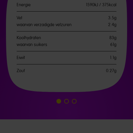
Energie
1590kJ / 375kcal
Vet
3.5g
waarvan verzadigde vetzuren
2.4g
Koolhydraten
83g
waarvan suikers
61g
Eiwit
1.1g
Zout
0.27g
Ga
Ga
Ga
naar
naar
naar
dia
dia
dia
1
2
3