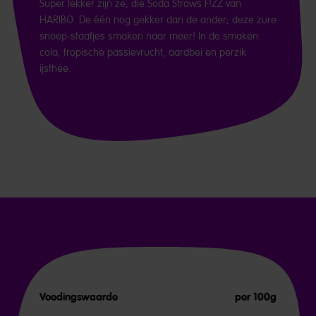
Super lekker zijn ze, die Soda Straws F!ZZ van
HARIBO. De één nog gekker dan de ander; deze zure
snoep-staafjes smaken naar meer! In de smaken:
cola, tropische passievrucht, aardbei en perzik
ijsthee.
Voedingswaarde
per 100g