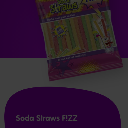
Soda Straws F!ZZ