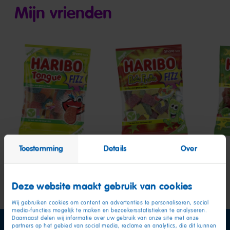
Mijn vrienden
Tongue
Pasta
Hap
F!ZZ
Frutta
Cher
F!ZZ
F!ZZ
Toestemming
Details
Over
Deze website maakt gebruik van cookies
Wij gebruiken cookies om content en advertenties te personaliseren, social
media-functies mogelijk te maken en bezoekersstatistieken te analyseren.
Daarnaast delen wij informatie over uw gebruik van onze site met onze
partners op het gebied van social media, reclame en analytics, die dit kunnen