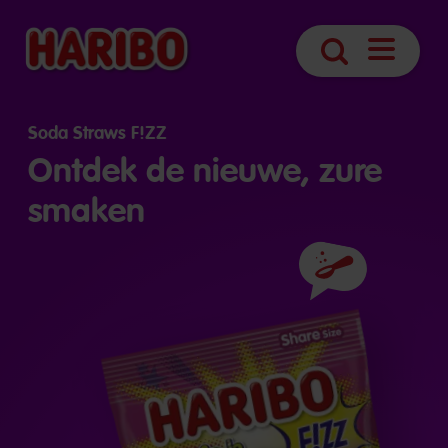
Navigatie
Zoek
openen
Soda Straws F!ZZ
Ontdek de nieuwe, zure
smaken
Ingrediënten