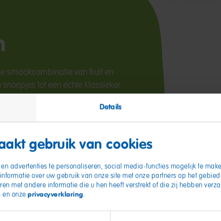
n
de smaakcombinatie van fruit en
snoepjes tot een echte klassieker.
Details
akt gebruik van cookies
en advertenties te personaliseren, social media-functies mogelijk te make
informatie over uw gebruik van onze site met onze partners op het gebie
ren met andere informatie die u hen heeft verstrekt of die zij hebben ver
n
privacyverklaring
en onze
.