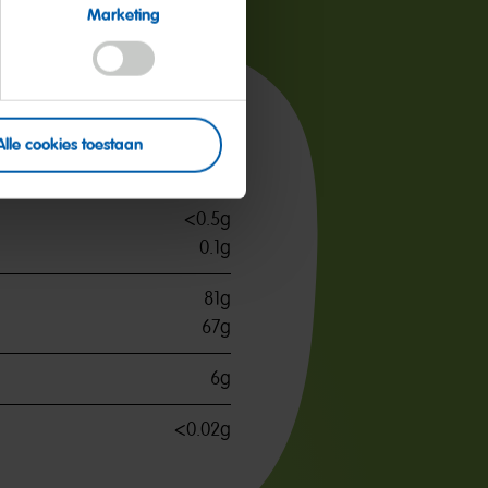
Marketing
per 100g
Alle cookies toestaan
1482kJ / 349kcal
<0.5g
0.1g
81g
67g
6g
<0.02g