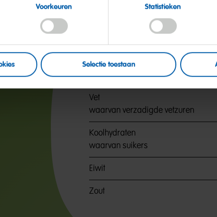
Voorkeuren
Statistieken
de
Voedingswaarde
okies
Selectie toestaan
Energie
Vet
waarvan verzadigde vetzuren
Koolhydraten
waarvan suikers
Eiwit
Zout