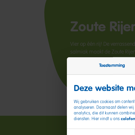
Zoute Rije
Vier op één rij! De verrassen
salmiak maakt de Zoute Rijen 
Toestemming
Deze website ma
Wij gebruiken cookies om content 
analyseren. Daarnaast delen wij 
analytics, die dit kunnen combine
colofo
diensten. Hier vindt u ons
Toestemmingsselectie