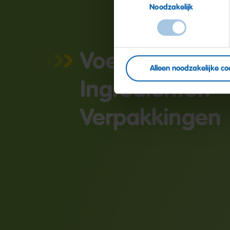
Noodzakelijk
Voedingswaar
Alleen noodzakelijke co
Ingrediënten
Verpakkingen