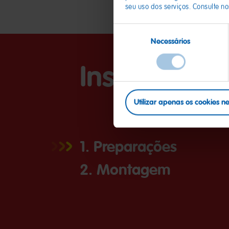
seu uso dos serviços. Consulte n
Seleção
Necessários
de
consentimento
Instruções
Utilizar apenas os cookies n
1. Preparações
2. Montagem