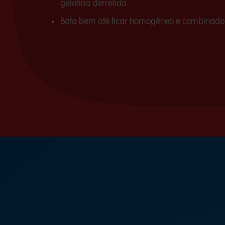
gelatina derretida.
Bata bem até ficar homogêneo e combinado