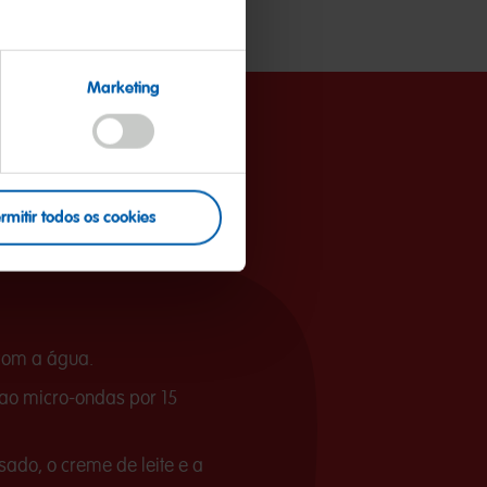
Marketing
rmitir todos os cookies
com a água.
 ao micro-ondas por 15
sado, o creme de leite e a