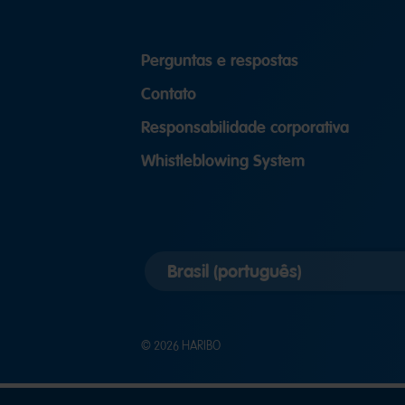
Perguntas e respostas
Contato
Responsabilidade corporativa
Whistleblowing System
Selecionar
versão
do
país
© 2026 HARIBO