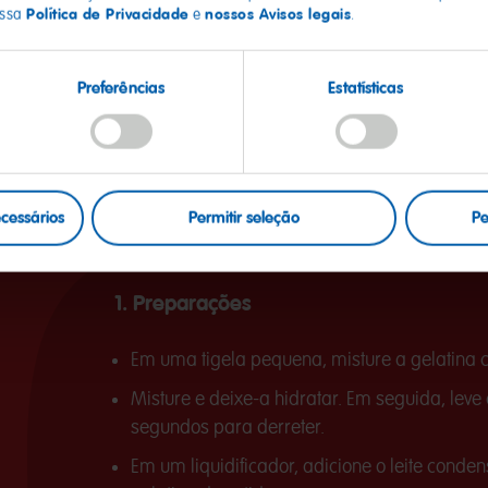
Política de Privacidade
nossos Avisos legais
ossa
e
.
Preferências
Estatísticas
ecessários
Permitir seleção
Pe
1. Preparações
Em uma tigela pequena, misture a gelatina 
Misture e deixe-a hidratar. Em seguida, leve
segundos para derreter.
Em um liquidificador, adicione o leite conden