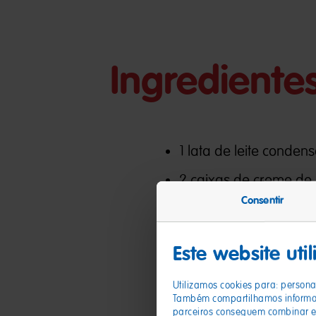
Ingrediente
1 lata de leite conden
2 caixas de creme de l
Consentir
1/2 xícara de água
18 g de gelatina sem 
Este website uti
2 pacotes de Haribo U
Utilizamos cookies para: personal
Também compartilhamos informaçõ
parceiros conseguem combinar es