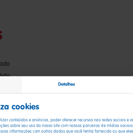
s
sado
eite
Detalhes
sabor
liza cookies
rsinho de ouro
izar conteúdos e anúncios, poder oferecer recursos nas redes sociais e a
es sobre seu uso do nosso site com nossos parceiros de mídias sociais,
sas informações com outros dados que você tenha fornecido ou que eles