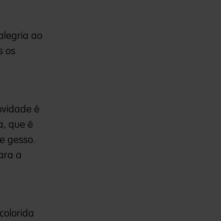
alegria ao
s os
ovidade é
a, que é
e gesso.
ara a
colorida