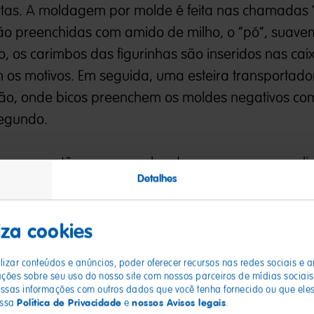
antas. A moldagem por molde é feita nas chamadas 
são preenchidas com amido de milho, o “pó”, suav
, os carimbos das figurinhas são inseridos nas cai
 os motivos. Em seguida, uma esteira transportado
ção, onde bicos preenchem os moldes negativos c
segundo.
eguem então para as salas de secagem, para solidi
Detalhes
 cera, que confere brilho e evita que as balas gru
liza cookies
ados com alta pressão
izar conteúdos e anúncios, poder oferecer recursos nas redes sociais e a
ces extrusados é um pouco diferente: A massa d
es sobre seu uso do nosso site com nossos parceiros de mídias sociais,
 pressão pelos bocais no formato desejado, por ex
sas informações com outros dados que você tenha fornecido ou que eles
Política de Privacidade
nossos Avisos legais
ossa
e
.
. Sejam prensadas ou moldadas - as balas de gela