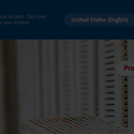
Select
ur location. Click here
r your location.
country
version
Pr