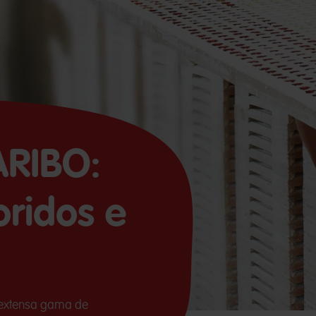
ARIBO:
oridos e
a extensa gama de