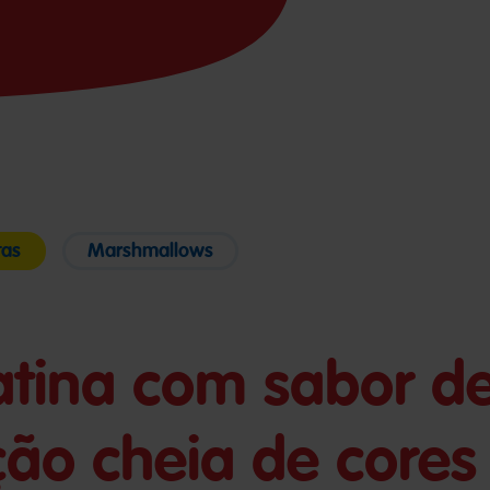
tas
Marshmallows
atina com sabor d
ção cheia de cores