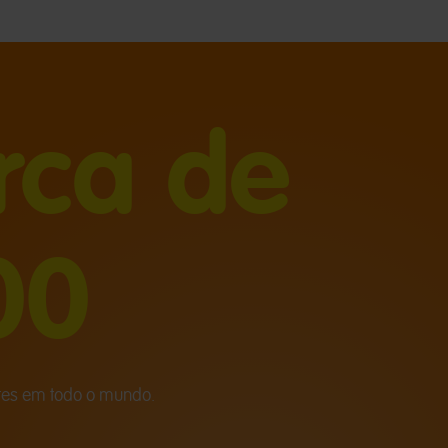
rca de
00
entes em todo o mundo.