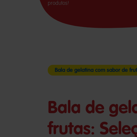
produtos!
Bala de gelatina com sabor de fru
Bala de gel
frutas: Sele