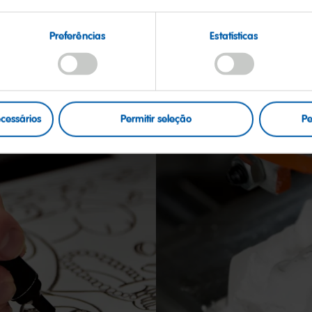
dia.
Preferências
Estatísticas
ecessários
Permitir seleção
Pe