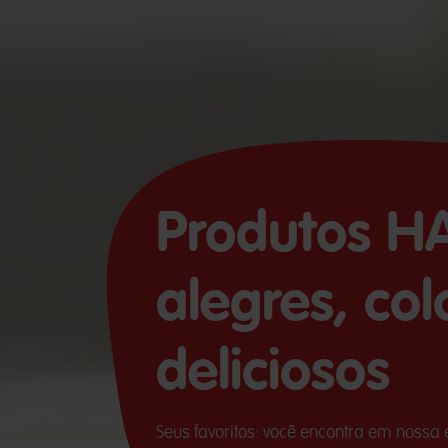
Produtos H
alegres, col
deliciosos
Seus favoritos: você encontra em noss