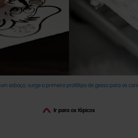
e um esboço, surge o primeiro protótipo de gesso para os ca
Ir para os tópicos