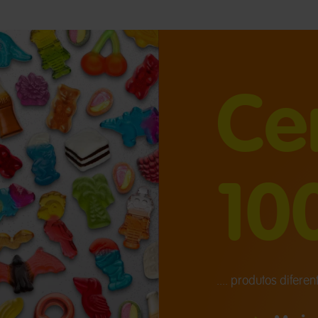
Ce
10
.... produtos difer