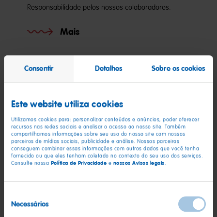
Responsabilidade pelos nossos colaboradores.
Mais
Consentir
Detalhes
Sobre os cookies
Este website utiliza cookies
Utilizamos cookies para: personalizar conteúdos e anúncios, poder oferecer
recursos nas redes sociais e analisar o acesso ao nosso site. Também
compartilhamos informações sobre seu uso do nosso site com nossos
parceiros de mídias sociais, publicidade e análise. Nossos parceiros
conseguem combinar essas informações com outros dados que você tenha
fornecido ou que eles tenham coletado no contexto do seu uso dos serviços.
Política de Privacidade
nossos Avisos legais
Consulte nossa
e
.
Seleção
Sociedade
Necessários
de