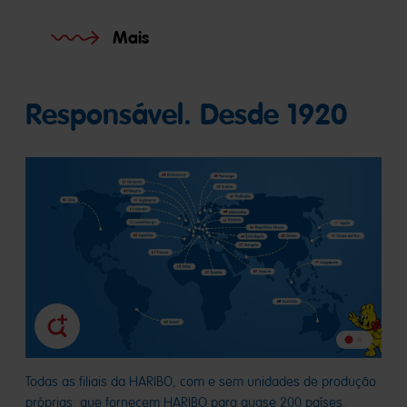
Mais
Responsável. Desde 1920
Ir
Ir
para
para
o
Todas as filiais da HARIBO, com e sem unidades de produção
o
slide
próprias, que fornecem HARIBO para quase 200 países.