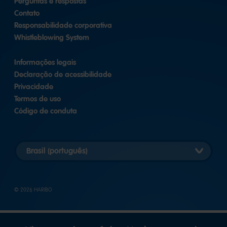
Perguntas e respostas
Contato
Responsabilidade corporativa
Whistleblowing System
Informações legais
Declaração de acessibilidade
Privacidade
Termos de uso
Código de conduta
Selecionar
versão
do
país
© 2026 HARIBO