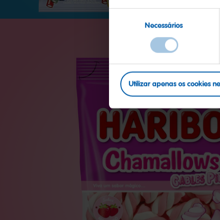
Seleção
Necessários
de
consentimento
Utilizar apenas os cookies n