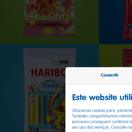
Consentir
Este website uti
Utilizamos cookies para: personal
Também compartilhamos informaçõ
parceiros conseguem combinar es
seu uso dos serviços. Consulte n