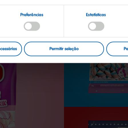
Preferências
Estatísticas
ecessários
Permitir seleção
Pe