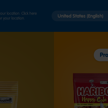
Select
ur location. Click here
r your location.
country
version
Pr