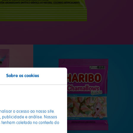
Sobre os cookies
nalisar o acesso ao nosso site.
 publicidade e análise. Nossos
 tenham coletado no contexto do