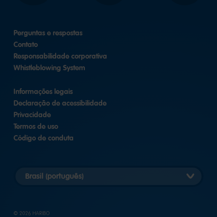
Perguntas e respostas
Contato
Responsabilidade corporativa
Whistleblowing System
Informações legais
Declaração de acessibilidade
Privacidade
Termos de uso
Código de conduta
Selecionar
versão
do
país
© 2026 HARIBO