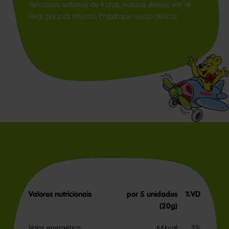
deliciosos sabores de frutas, nossos Aviões vão te
levar para as alturas! Embarque nessa delícia!
Valores nutricionais
por 5 unidades
%VD
(20g)
Valor energético
66kcal
3%