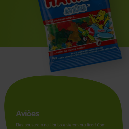
Aviões
Eles pousaram na Haribo e vieram pra ficar! Com