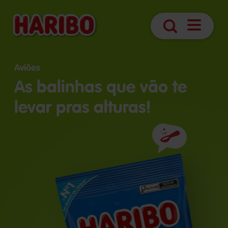
Abrir
Pesquisa
navegaç
Aviões
As balinhas que vão te
levar pras alturas!
Ingredientes