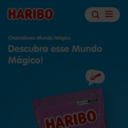
Abrir
Pesquisa
navegaç
Chamallows Mundo Mágico
Descubra esse Mundo
Mágico!
Ingredientes