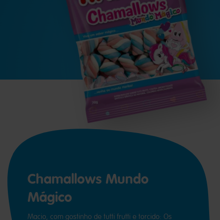
Chamallows Mundo
Mágico
Macio, com gostinho de tutti frutti e torcido: Os