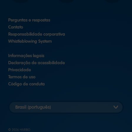
Perguntas e respostas
Contato
Responsabilidade corporativa
Whistleblowing System
Informações legais
Declaração de acessibilidade
Privacidade
Termos de uso
Código de conduta
Selecionar
versão
do
país
© 2026 HARIBO