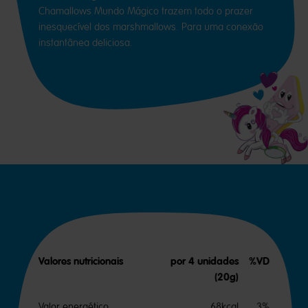
Chamallows Mundo Mágico trazem todo o prazer
inesquecível dos marshmallows. Para uma conexão
instantânea deliciosa.
Valores nutricionais
por 4 unidades
%VD
(20g)
Valor energético
68kcal
3%