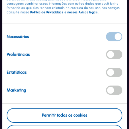
conseguem combinar essas informações com outros dados que você tenha
fornecido ou que eles tenham coletado no contexto do seu uso dos serviços.
Carboidratos
15g
5%
Política de Privacidade
nossos Avisos legais
Consulte nossa
e
.
dos quais, açúcares totais
9,9g
dos quais, açúcares
adicionados
9,9g
20%
Seleção
Necessários
de
Proteína
1,2g
2%
consentimento
Preferências
Gorduras totais
0g
0%
das quais, gorduras
saturadas
0g
0%
Estatísticas
das quais, gorduras trans
0g
0%
Fibras alimentares
0g
0%
Marketing
Sódio
2,8mg
0%
*Percentual de valores diários fornecidos pela porção.
Permitir todos os cookies