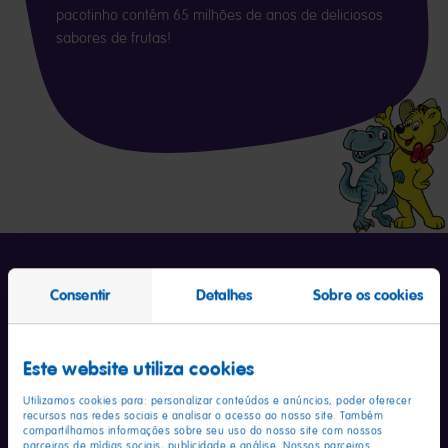
pacotinho contém 65 milhões de anos de deliciosos
sabores de frutas!
Consentir
Detalhes
Sobre os cookies
Este website utiliza cookies
Valores nutricionais
por 3 unidades
%VD
(20g)
Utilizamos cookies para: personalizar conteúdos e anúncios, poder oferecer
recursos nas redes sociais e analisar o acesso ao nosso site. Também
compartilhamos informações sobre seu uso do nosso site com nossos
Valor energético
65kcal
3%
parceiros de mídias sociais, publicidade e análise. Nossos parceiros