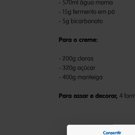
- 570ml água morna
- 15g fermento em pó
- 5g bicarbonato
Para o creme:
- 200g claras
- 320g açúcar
- 400g manteiga
Para assar e decorar,
4 for
Consentir