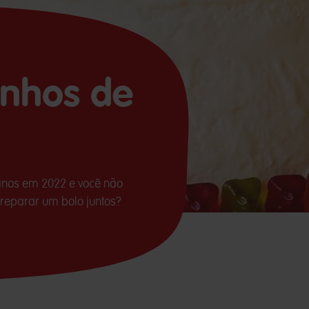
inhos de
nos em 2022 e você não
preparar um bolo juntos?