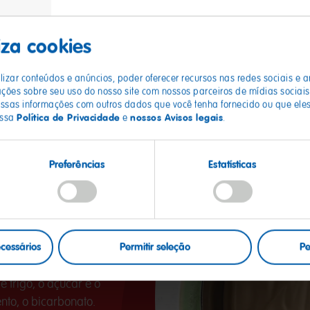
liza cookies
eparo
izar conteúdos e anúncios, poder oferecer recursos nas redes sociais e a
es sobre seu uso do nosso site com nossos parceiros de mídias sociais,
sas informações com outros dados que você tenha fornecido ou que eles
Política de Privacidade
nossos Avisos legais
ossa
e
.
Preferências
Estatísticas
ecessários
Permitir seleção
Pe
 trigo, o açúcar e o
nto, o bicarbonato.