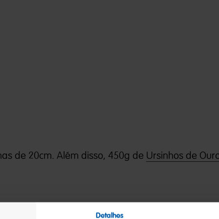
mas de 20cm. Além disso, 450g de
Ursinhos de Our
Detalhes