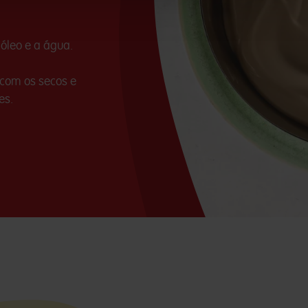
 óleo e a água.
 com os secos e
es.